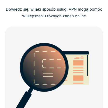
krokach
Dowiedz się, w jaki sposób usługi VPN mogą pomóc
w ulepszaniu różnych zadań online
Zobacz: Jak skonfigurować ExpressVPN, aby
uzyskać pakistański adres IP
Uzyskaj pakistański adres IP, aby zabezpieczyć
swoją prywatność
Dlaczego ExpressVPN to najlepszy VPN dla
Pakistanu
Kwestie prywatności w Internecie w Pakistanie
Darmowa czy płatna usługa VPN dla Pakistanu?
Najpierw przeczytaj