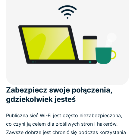
How to get ExpressVPN for Pakistan in 3 easy
steps
Everyday uses for a Pakistan VPN
Watch: How to set up ExpressVPN for a Pakistan
IP address
Free VPNs vs. ExpressVPN in Pakistan
Zabezpiecz swoje połączenia,
gdziekolwiek jesteś
Why ExpressVPN is the best VPN for Pakistan
Publiczna sieć Wi-Fi jest często niezabezpieczona,
co czyni ją celem dla złośliwych stron i hakerów.
Popular VPN server locations for Pakistan users
Zawsze dobrze jest chronić się podczas korzystania