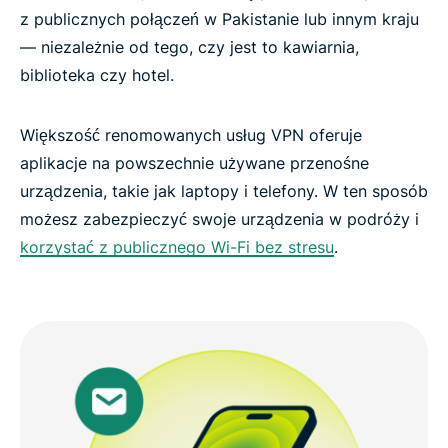
z publicznych połączeń w Pakistanie lub innym kraju
Is using a VPN legal in Pakistan?
— niezależnie od tego, czy jest to kawiarnia,
biblioteka czy hotel.
Tips to maintain a more reliable VPN connection
Większość renomowanych usług VPN oferuje
Why millions choose ExpressVPN for Pakistan
aplikacje na powszechnie używane przenośne
urządzenia, takie jak laptopy i telefony. W ten sposób
Frequently asked questions about Pakistan VPNs
możesz zabezpieczyć swoje urządzenia w podróży i
korzystać z publicznego Wi-Fi bez stresu
.
ExpressVPN for all countries
Get ExpressVPN for Pakistan risk-free