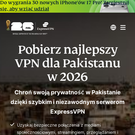
Do wygrania 30 nowych iPhone'ów 17 Pro!
Zarejestruj
się, aby wziąć udział
Pobierz najlepszy
VPN dla Pakistanu
w 2026
Chroń swoją prywatność w Pakistanie
dzięki szybkim i niezawodnym serwerom
ExpressVPN
Uzyskaj bezpieczne połączenia z mediami
społecznościowymi, streamingiem, przeglądaniem i