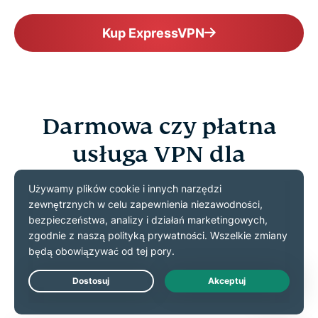
Kup ExpressVPN
Darmowa czy płatna
usługa VPN dla
Pakistanu? Najpierw
przeczytaj
Darmowe usługi VPN są kuszące, ale nie mają
zasobów, aby zapewnić stabilne i niezawodne
połączenie w Pakistanie
Live Chat