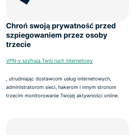
Korzystaj z ExpressVPN na dowolnym urządzeniu
Chroń swoją prywatność przed
Co jeszcze zyskujesz dzięki ExpressVPN?
szpiegowaniem przez osoby
trzecie
Popularne lokalizacje serwerów VPN w Pakistanie
VPN-y szyfrują Twój ruch internetowy
Zobacz, dlaczego nasi klienci ufają ExpressVPN
, utrudniając dostawcom usług internetowych,
Najczęściej zadawane pytania dotyczące VPN w
administratorom sieci, hakerom i innym stronom
Pakistanie
trzecim monitorowanie Twojej aktywności online.
Tysiące serwerów na całym świecie
Poznaj najlepszy VPN dla Pakistanu