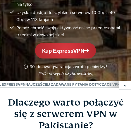
nie tylko
Uzyskaj dostęp do szybkich serwerów 10 Gb/s i 40
Gb/s w 113 krajach
Pomóż chronić swoją aktywność online przed osobami
trzecimi w dowolnej sieci
Kup ExpressVPN
30-dniowa gwarancja zwrotu pieniędzy*
(*dla nowych użytkowników)
JĄ EXPRESSVPN
NAJCZĘŚCIEJ ZADAWANE PYTANIA DOTYCZĄCE VPN W PAK
Dlaczego warto połączyć
Dlaczego warto połączyć się z serwerem VPN w
Pakistanie?
się z serwerem VPN w
Pakistanie?
Jak zdobyć VPN dla Pakistanu w 3 prostych