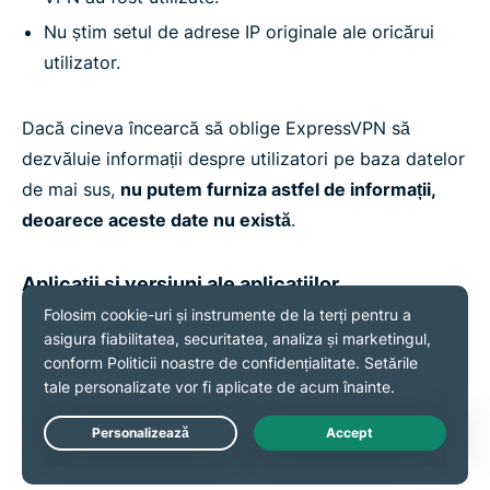
Nu știm setul de adrese IP originale ale oricărui
utilizator.
Dacă cineva încearcă să oblige ExpressVPN să
dezvăluie informații despre utilizatori pe baza datelor
de mai sus,
nu putem furniza astfel de informații,
deoarece aceste date nu există
.
Aplicații și versiuni ale aplicațiilor
Colectăm informații despre Aplicațiile și versiunile lor
pe care le-ai activat pentru a folosi Serviciile noastre.
Cunoașterea versiunii curente a Aplicației ne ajută
echipa de Asistență să rezolve eventualele probleme
Live Chat
tehnice întâmpinate.