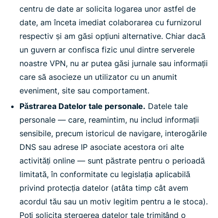
centru de date ar solicita logarea unor astfel de
date, am înceta imediat colaborarea cu furnizorul
respectiv și am găsi opțiuni alternative. Chiar dacă
un guvern ar confisca fizic unul dintre serverele
noastre VPN, nu ar putea găsi jurnale sau informații
care să asocieze un utilizator cu un anumit
eveniment, site sau comportament.
Păstrarea Datelor tale personale.
Datele tale
personale — care, reamintim, nu includ informații
sensibile, precum istoricul de navigare, interogările
DNS sau adrese IP asociate acestora ori alte
activități online — sunt păstrate pentru o perioadă
limitată, în conformitate cu legislația aplicabilă
privind protecția datelor (atâta timp cât avem
acordul tău sau un motiv legitim pentru a le stoca).
Poți solicita ștergerea datelor tale trimițând o