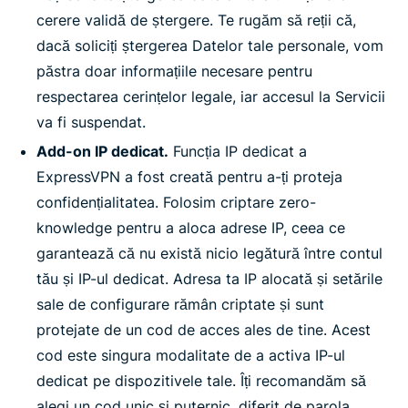
cerere validă de ștergere. Te rugăm să reții că,
dacă soliciți ștergerea Datelor tale personale, vom
păstra doar informațiile necesare pentru
respectarea cerințelor legale, iar accesul la Servicii
va fi suspendat.
Add-on IP dedicat.
Funcția IP dedicat a
ExpressVPN a fost creată pentru a-ți proteja
confidențialitatea. Folosim criptare zero-
knowledge pentru a aloca adrese IP, ceea ce
garantează că nu există nicio legătură între contul
tău și IP-ul dedicat. Adresa ta IP alocată și setările
sale de configurare rămân criptate și sunt
protejate de un cod de acces ales de tine. Acest
cod este singura modalitate de a activa IP-ul
dedicat pe dispozitivele tale. Îți recomandăm să
alegi un cod unic și puternic, diferit de parola