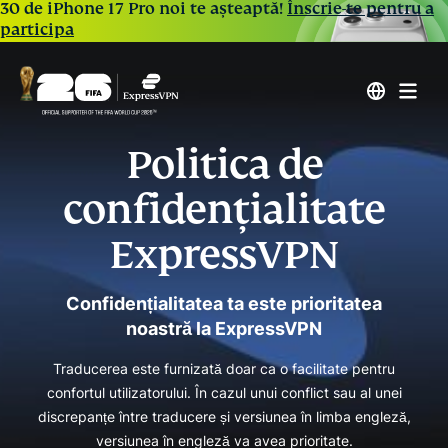
30 de iPhone 17 Pro noi te așteaptă!
Înscrie-te pentru a
participa
Politica de
confidențialitate
ExpressVPN
Confidențialitatea ta este prioritatea
noastră la ExpressVPN
Traducerea este furnizată doar ca o facilitate pentru
confortul utilizatorului. În cazul unui conflict sau al unei
discrepanțe între traducere și versiunea în limba engleză,
versiunea în engleză va avea prioritate.