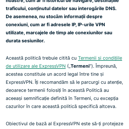
noastre, cum ar fi istoricul de navigare, destinațiile
traficului, conținutul datelor sau interogările DNS.
De asemenea, nu stocăm informații despre
conexiuni, cum ar fi adresele IP, IP-urile VPN
utilizate, marcajele de timp ale conexiunilor sau
durata sesiunilor.
Această politică trebuie citită cu
Termenii și condițiile
de utilizare ale ExpressVPN
(„
Termeni
”). Împreună,
acestea constituie un acord legal între tine și
ExpressVPN. Îți recomandăm să le parcurgi cu atenție,
deoarece termenii folosiți în această Politică au
aceeași semnificație definită în Termeni, cu excepția
cazurilor în care această politică specifică altceva.
Obiectivul de bază al ExpressVPN este să-ți protejeze