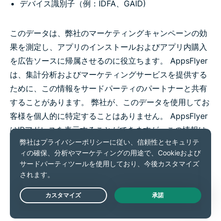
デバイス識別子（例：IDFA、GAID)
このデータは、弊社のマーケティングキャンペーンの効
果を測定し、アプリのインストールおよびアプリ内購入
を広告ソースに帰属させるのに役立ちます。 AppsFlyer
は、集計分析およびマーケティングサービスを提供する
ために、この情報をサードパーティのパートナーと共有
することがあります。 弊社が、このデータを使用してお
客様を個人的に特定することはありません。 AppsFlyer
はIPアドレスを表示することができますが、この情報は
最初のインストール時に一度だけアクセスされ、特定の
個人と結び付けられない匿名化されたハッシュとして不
可逆的に保存されるように設定されています。
ExpressVPNもAppsFlyerも、お客様の元のIPアドレスを
保存していないため、データが存在しない以上、この情
Live Chat
報を誰かに公開することを強制することはできません。