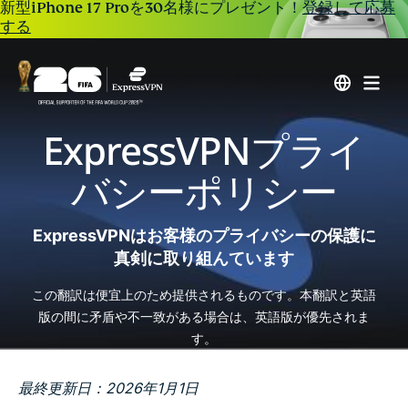
新型iPhone 17 Proを30名様にプレゼント！
登録して応募
する
ExpressVPNプライ
バシーポリシー
ExpressVPNはお客様のプライバシーの保護に
真剣に取り組んています
この翻訳は便宜上のため提供されるものです。本翻訳と英語
版の間に矛盾や不一致がある場合は、英語版が優先されま
す。
最終更新日：2026年1月1日