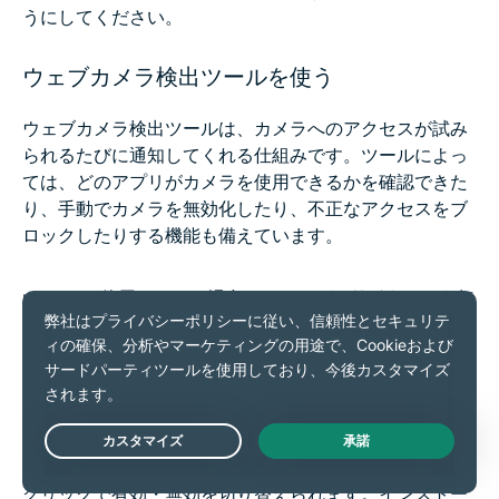
うにしてください。
ウェブカメラ検出ツールを使う
ウェブカメラ検出ツールは、カメラへのアクセスが試み
られるたびに通知してくれる仕組みです。ツールによっ
ては、どのアプリがカメラを使用できるかを確認できた
り、手動でカメラを無効化したり、不正なアクセスをブ
ロックしたりする機能も備えています。
macOSを使用している場合は、
オーバーサイト
という無
料で軽量なアプリがあります。これは、アプリがウェブ
カメラやマイクにアクセスしようとするたびに通知して
くれ、未登録プロセスによる隠れた試行も検知します。
Windowsユーザーには、
ウェブカメラ・オン／オフ
がお
Live Chat
すすめです。カメラのキルスイッチとして機能し、ワン
クリックで有効・無効を切り替えられます。インストー