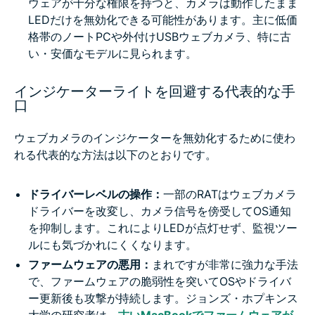
ウェアが十分な権限を持つと、カメラは動作したまま
LEDだけを無効化できる可能性があります。主に低価
格帯のノートPCや外付けUSBウェブカメラ、特に古
い・安価なモデルに見られます。
インジケーターライトを回避する代表的な手
口
ウェブカメラのインジケーターを無効化するために使わ
れる代表的な方法は以下のとおりです。
ドライバーレベルの操作：
一部のRATはウェブカメラ
ドライバーを改変し、カメラ信号を傍受してOS通知
を抑制します。これによりLEDが点灯せず、監視ツー
ルにも気づかれにくくなります。
ファームウェアの悪用：
まれですが非常に強力な手法
で、ファームウェアの脆弱性を突いてOSやドライバ
ー更新後も攻撃が持続します。ジョンズ・ホプキンス
大学の研究者は、
古いMacBookでファームウェアが