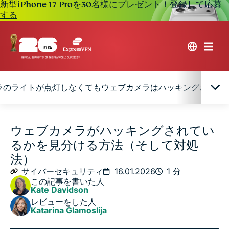
新型iPhone 17 Proを30名様にプレゼント！
登録して応募
する
ラのライトが点灯しなくてもウェブカメラはハッキングされる
ウェブカメラのハッキングとは？
ウェブカメラがハッキングされてい
るかを見分ける方法（そして対処
ウェブカメラのハッキングはどのように行われるので
法）
しょうか？
サイバーセキュリティ
16.01.2026
1 分
この記事を書いた人
Kate Davidson
ウェブカメラがハッキングされている可能性のあるサ
レビューをした人
イン
Katarina Glamoslija