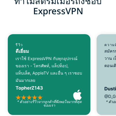
ทำไมสตรีมเมอร์ถึงชอบ
ExpressVPN
รีวิว
ความค
ดีเยี่ยม
สมัคร
วาน เป
เราใช้ ExpressVPN กับทุกอุปกรณ์
ตอนเด
ของเรา - โทรศัพท์, แล็ปท็อป,
แท็บเล็ต, AppleTV และอื่น ๆ เราชอบ
มันมากเลย
TopherZ143
Dusti
@D_G
* ตัวอย่างรีวิวจากลูกค้าที่พึงพอใจมากที่สุด
* ตัวอ
ของเรา