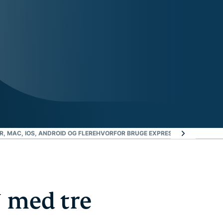
, MAC, IOS, ANDROID OG FLERE
HVORFOR BRUGE EXPRESSVPN?
PRØV DEN
 med tre