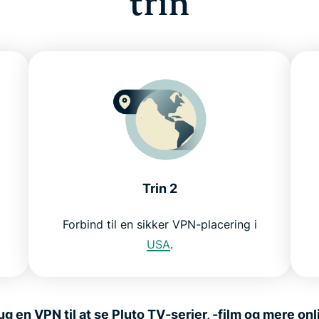
trin
Trin 2
Forbind til en sikker VPN-placering i
USA
.
ug en VPN til at se Pluto TV-serier, -film og mere onl