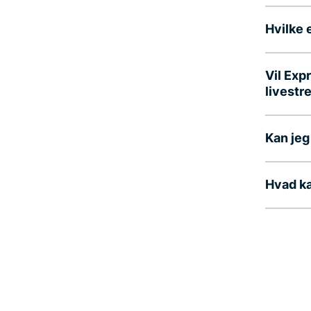
Hvilke 
Vil Exp
livestr
Kan jeg
Hvad ka