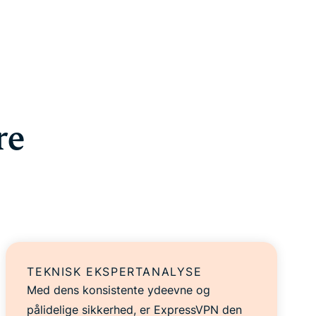
re
TEKNISK EKSPERTANALYSE
Med dens konsistente ydeevne og
pålidelige sikkerhed, er ExpressVPN den