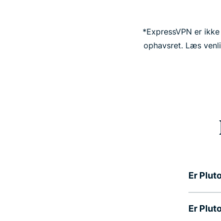
*ExpressVPN er ikke e
ophavsret. Læs venlig
Er Plut
Er Plut