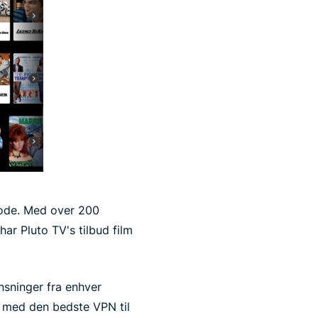
kode. Med over 200
ar Pluto TV's tilbud film
sninger fra enhver
D med den bedste VPN til