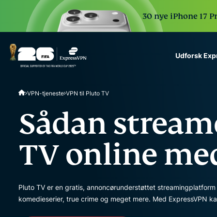
30 nye iPhone 17 P
Udforsk Ex
ExpressVPN for Teams
VPN-tjeneste
VPN til Pluto TV
VPN protection for grow
to deploy, simple to man
Sådan streame
scale.
TV online me
Pluto TV er en gratis, annoncørunderstøttet streamingplatform 
komedieserier, true crime og meget mere. Med ExpressVPN kan 