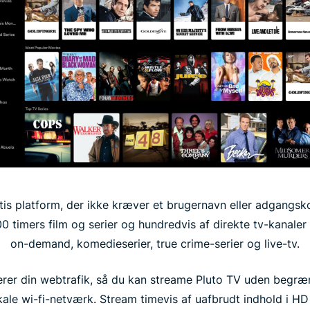
atis platform, der ikke kræver et brugernavn eller adgangs
0 timers film og serier og hundredvis af direkte tv-kanaler h
on-demand, komedieserier, true crime-serier og live-tv.
rer din webtrafik, så du kan streame Pluto TV uden begræn
okale wi-fi-netværk. Stream timevis af uafbrudt indhold i H