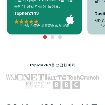
같아요
중인데 정말 마음에 들어요.
TopherZ143
Dusti
@D_G
* 가장 만족한 고객들의 리뷰 샘플
*
ExpressVPN을 언급한 매체