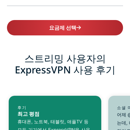
요금제 선택
스트리밍 사용자의
ExpressVPN 사용 후기
후기
소셜 
최고 평점
어제 @
휴대폰, 노트북, 태블릿, 애플TV 등
는데,
모든 기기에서 ExpressVPN을 사용