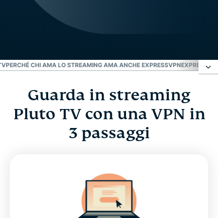
TV
PERCHÉ CHI AMA LO STREAMING AMA ANCHE EXPRESSVPN
EXPRESSVPN
Guarda in streaming
Guarda in streaming Pluto TV con una VPN in 3
passaggi
Pluto TV con una VPN in
3 passaggi
Cosa offre Pluto TV?
Domande frequenti: VPN per Pluto TV
Perché chi ama lo streaming ama anche
ExpressVPN