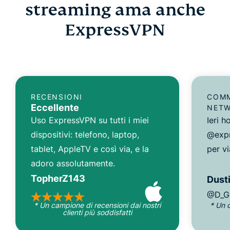
streaming ama anche
ExpressVPN
RECENSIONI
COMM
Eccellente
NET
Uso ExpressVPN su tutti i miei
Ieri 
dispositivi: telefono, laptop,
@expr
tablet, AppleTV e così via, e la
per vi
adoro assolutamente.
TopherZ143
Dusti
@D_G
* Un campione di recensioni dai nostri
* Un 
clienti più soddisfatti