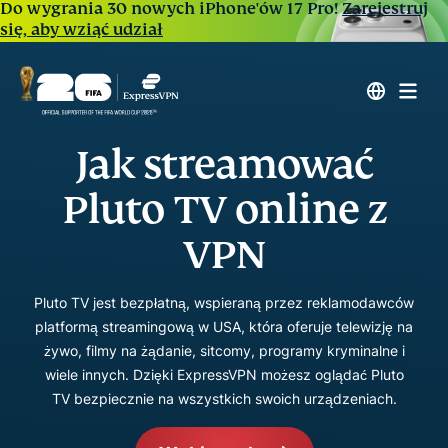
Do wygrania 30 nowych iPhone'ów 17 Pro!
Zarejestruj
się, aby wziąć udział
Jak streamować
Pluto TV online z
VPN
Pluto TV jest bezpłatną, wspieraną przez reklamodawców
platformą streamingową w USA, która oferuje telewizję na
żywo, filmy na żądanie, sitcomy, programy kryminalne i
wiele innych. Dzięki ExpressVPN możesz oglądać Pluto
TV bezpiecznie na wszystkich swoich urządzeniach.