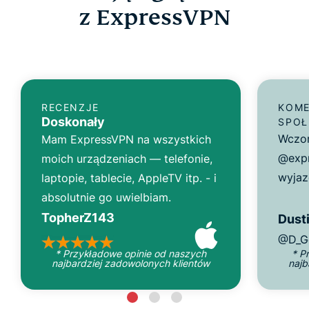
z ExpressVPN
RECENZJE
KOME
Doskonały
SPOŁ
Wczor
Mam ExpressVPN na wszystkich
@expr
moich urządzeniach — telefonie,
wyjaz
laptopie, tablecie, AppleTV itp. - i
absolutnie go uwielbiam.
TopherZ143
Dusti
@D_G
* Przykładowe opinie od naszych
* P
najbardziej zadowolonych klientów
najb