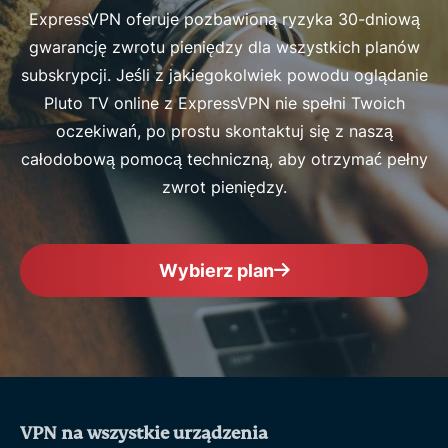
ExpressVPN oferuje pozbawioną ryzyka 30-dniową
gwarancję zwrotu pieniędzy dla wszystkich planów
subskrypcji. Jeśli z jakiegokolwiek powodu oglądanie
Pluto TV online z ExpressVPN nie spełni Twoich
oczekiwań, po prostu skontaktuj się z naszą
całodobową pomocą techniczną, aby otrzymać pełny
zwrot pieniędzy.
Wybierz plan
VPN na wszystkie urządzenia