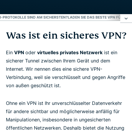
-PROTOKOLLE SIND AM SICHERSTEN?
LADEN SIE DAS BESTE VPN FÜR SIC
Was ist ein sicheres VPN?
Was ist ein sicheres VPN?
Wie funktioniert ein sicheres VPN?
Ein
VPN
oder
virtuelles privates Netzwerk
ist ein
sicherer Tunnel zwischen Ihrem Gerät und dem
Internet. Wir nennen dies eine sichere VPN-
Warum benötige ich ein sicheres VPN?
Verbindung, weil sie verschlüsselt und gegen Angriffe
von außen geschützt ist.
VPN-Sicherheitsfunktionen
Ohne ein VPN ist Ihr unverschlüsselter Datenverkehr
Welche VPN-Protokolle sind am sichersten?
für andere sichtbar und möglicherweise anfällig für
Manipulationen, insbesondere in ungesicherten
Laden Sie das beste VPN für Sicherheit herunter
öffentlichen Netzwerken. Deshalb bietet die Nutzung