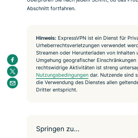
Abschnitt fortfahren.
Hinweis:
ExpressVPN ist ein Dienst für Priv
Urheberrechtsverletzungen verwendet werde
Streamen oder Herunterladen von Inhalten 
S
Umgehung geografischer Einschränkungen v
h
a
rechtswidrige Aktivitäten ist streng unters
S
r
h
Nutzungsbedingungen
dar. Nutzende sind se
e
a
S
i
die Verwendung des Dienstes allen geltend
r
h
n
e
a
Dritter entspricht.
F
i
r
a
n
e
c
T
b
e
w
y
b
i
e
o
t
m
o
t
a
k
e
Springen zu…
i
r
l