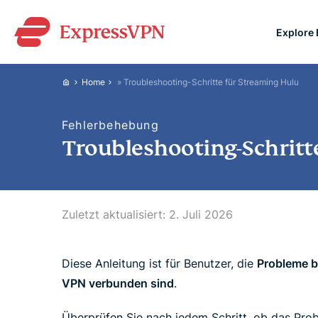
Explore
ExpressVPN for Teams
Home
»
Troubleshooting-Schritte für Streaming Hulu
VPN protection for grow
to deploy, simple to man
Fehlerbehebung
scale.
Troubleshooting-Schritt
Zuletzt aktualisiert:
2. Juli 2026
Diese Anleitung ist für Benutzer, die
Probleme b
VPN verbunden sind
.
Überprüfen Sie nach jedem Schritt, ob das Pro