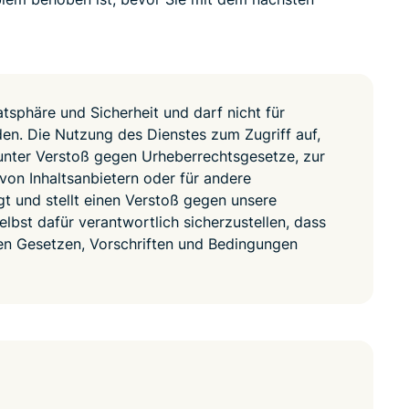
led
n, and more.
intelligence.
Identity
Defender
Powerful
atsphäre und Sicherheit und darf nicht für
suite of ID
protection,
n. Die Nutzung des Dienstes zum Zugriff auf,
monitoring,
unter Verstoß gegen Urheberrechtsgesetze, zur
and data
on Inhaltsanbietern oder für andere
removal tools
agt und stellt einen Verstoß gegen unsere
lbst dafür verantwortlich sicherzustellen, dass
en Gesetzen, Vorschriften und Bedingungen