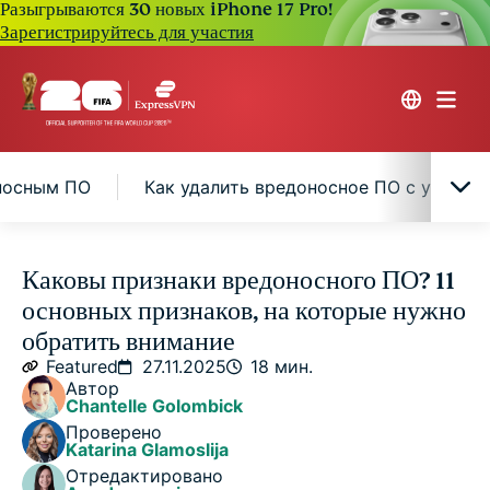
Разыгрываются 30 новых iPhone 17 Pro!
Зарегистрируйтесь для участия
носным ПО
Как удалить вредоносное ПО с устрой
Что такое вредоносное ПО?
Каковы признаки вредоносного ПО? 11
основных признаков, на которые нужно
Как вредоносное ПО заражает устройство?
обратить внимание
Featured
27.11.2025
18 мин.
Автор
Самые распространенные признаки заражения
Chantelle Golombick
вредоносным ПО
Проверено
Katarina Glamoslija
Отредактировано
Как удалить вредоносное ПО с устройства