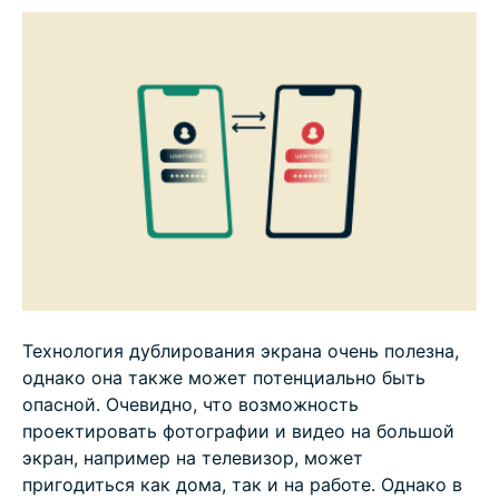
Риски дублирования экрана телефона
Как отключить посторонних от дублирования
экрана телефона
Можно ли полностью предотвратить
дублирование экрана телефона?
Как предотвратить нежелательное
дублирование экрана телефона
Технология дублирования экрана очень полезна,
Часто задаваемые вопросы
однако она также может потенциально быть
опасной. Очевидно, что возможность
проектировать фотографии и видео на большой
экран, например на телевизор, может
пригодиться как дома, так и на работе. Однако в