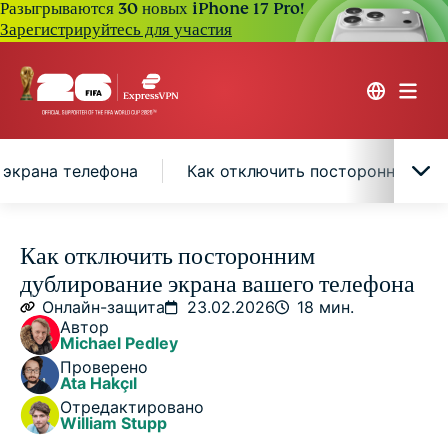
Разыгрываются 30 новых iPhone 17 Pro!
Зарегистрируйтесь для участия
 экрана телефона
Как отключить посторонних от 
Может ли кто-то дублировать экран телефона
Как отключить посторонним
без вашего ведома?
дублирование экрана вашего телефона
Онлайн-защита
23.02.2026
18 мин.
Как узнать, что кто-то дублирует ваш телефон
Автор
Michael Pedley
Проверено
Как злоумышленники могут дублировать экран
Ata Hakçıl
вашего телефона
Отредактировано
William Stupp