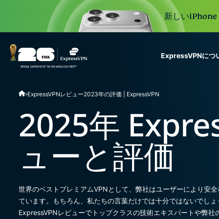
新しいiPhon
ExpressVPNに
ExpressVPN for Teams
ExpressVPNレビュー2023年の評価 | ExpressVPN
VPN protection for grow
to deploy, simple to man
2025年 Expr
scale.
ューと評価
世界のベストプレミアムVPNとして、弊社はユーザーにより安
ています。もちろん、私たちの言葉だけでは十分ではないでしょ
ExpressVPNレビューでトップクラスの技術エキスパートや弊