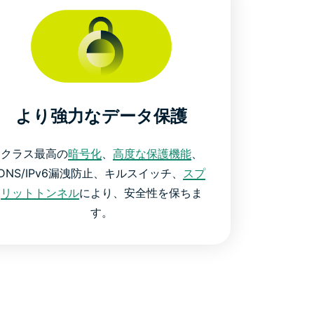
より強力なデータ保護
クラス最高の
暗号化
、
高度な保護機能
、
DNS/IPv6漏洩防止、キルスイッチ、
スプ
リットトンネル
により、安全性を保ちま
す。