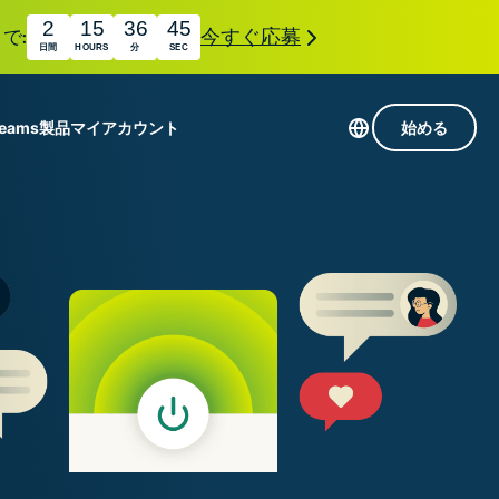
2
15
36
44
で:
今すぐ応募
日間
HOURS
分
SEC
Teams
製品
マイアカウント
始める
113か国のサーバー
Intego
高速VPN
Award-
ゲーミング向けVPN
com
winning
組み
ExpressVPNについて
macOS
国
antivirus,
え
firewall,
M。
ョンで、プライバシーとセキュリティを強化する拡
system tools,
できます。これらはシームレスに連携し、デジタ
and more.
す。