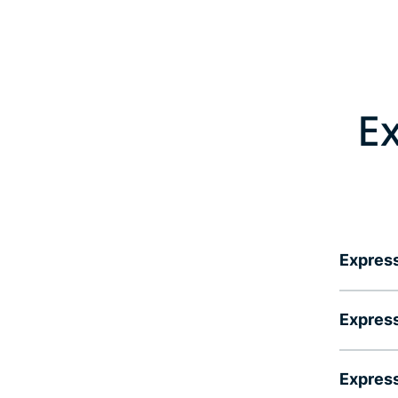
E
Expr
Expr
Expr