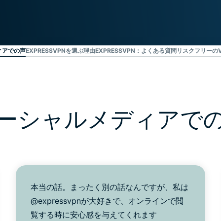
ジェンスを実
ど。
現する初のコ
ンシューマー
向けAI。
Identity
ィアでの声
EXPRESSVPNを選ぶ理由
EXPRESSVPN：よくある質問
リスクフリーの
Defender
ID保護・監
視・データ削
除を備えた強
力なツール
ーシャルメディアで
群。
本当の話。まったく別の話なんですが、私は
@expressvpnが大好きで、オンラインで閲
覧する時に安心感を与えてくれます