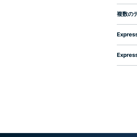
複数のデ
Expr
Expr