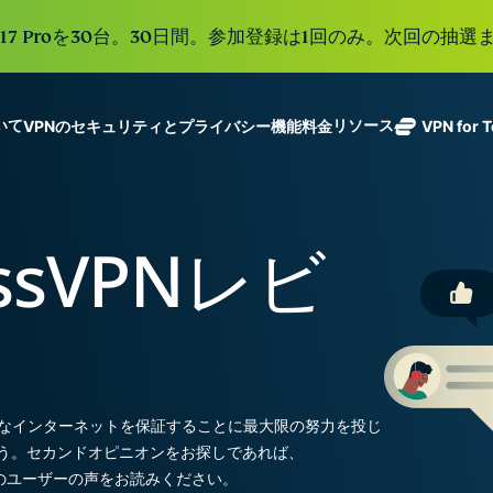
e 17 Proを30台。30日間。参加登録は1回のみ。次回の抽選ま
ついて
リソース
VPNのセキュリティとプライバシー機能
料金
VPN for 
ExpressVPN
業界をリード
Get fast, secure
ExpressMailGuard
する超高速
ノーログポリシー]
Windows
VPNとは
新機能
ing teams. Easy
受信トレイと個人情
VPN。113か
複数のデバイスで利用
MacOS
初心者向けVPN
新機能
age, built to
essVPNレビ
報を守るプライベー
国のセキュア
オンラインサービスに安全にアクセス
Linux
VPNの使い方
新機能
トメールリレーサー
holiday.
なサーバーを
すべての機能を見る
VPN暗号化の仕
ビス。
eSIM
備えていま
150以上の
す。
と地域で使
ExpressAI
る無料eSI
1つのサブスクリプシ
機密コンピュ
張中のツール群を利用
ーティングを
ExpressKeys
全なインターネットを保証することに最大限の努力を投じ
採用した、プ
ルライフを向上させま
安全なパスワ
う。セカンドオピニオンをお探しであれば、
ライバシー重
ード管理や多
視のインテリ
すべての製品を見る
社のユーザーの声をお読みください。
要素認証な