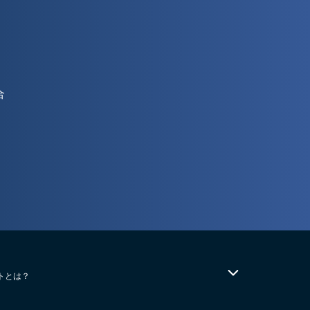
合
トとは？