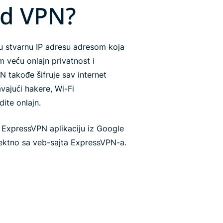
id VPN?
 stvarnu IP adresu adresom koja
 veću onlajn privatnost i
N takođe šifruje sav internet
vajući hakere, Wi-Fi
dite onlajn.
 ExpressVPN aplikaciju iz Google
irektno sa veb-sajta ExpressVPN-a.