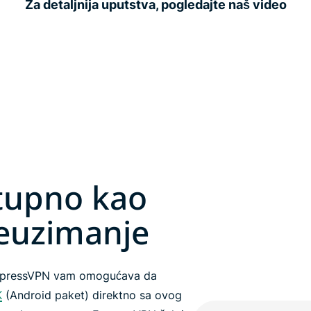
Za detaljnija uputstva, pogledajte naš video
tupno kao
euzimanje
ExpressVPN vam omogućava da
K
(Android paket) direktno sa ovog