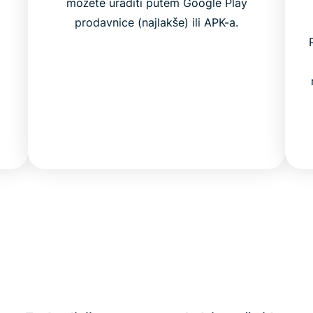
možete uraditi putem Google Play
prodavnice (najlakše) ili APK-a.