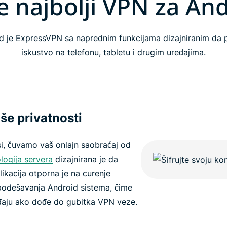
je najbolji VPN za An
d je ExpressVPN sa naprednim funkcijama dizajniranim da p
iskustvo na telefonu, tabletu i drugim uređajima.
aše privatnosti
si, čuvamo vaš onlajn saobraćaj od
logija servera
dizajnirana je da
likacija otporna je na curenje
odešavanja Android sistema, čime
ređaju ako dođe do gubitka VPN veze.