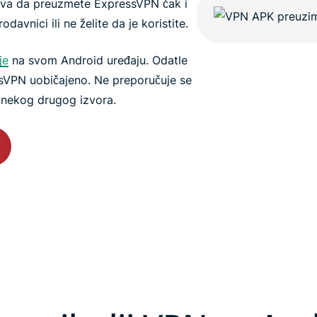
va da preuzmete ExpressVPN čak i
avnici ili ne želite da je koristite.
je
na svom Android uređaju. Odatle
ressVPN uobičajeno. Ne preporučuje se
 nekog drugog izvora.