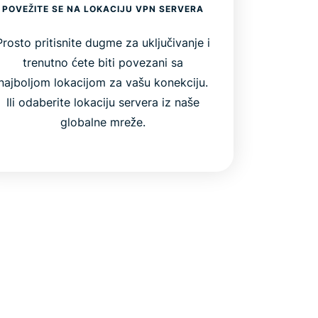
POVEŽITE SE NA LOKACIJU VPN SERVERA
Prosto pritisnite dugme za uključivanje i
trenutno ćete biti povezani sa
najboljom lokacijom za vašu konekciju.
Ili odaberite lokaciju servera iz naše
globalne mreže.