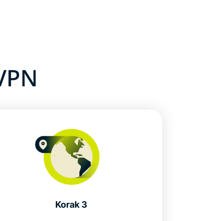
 VPN
Korak 3