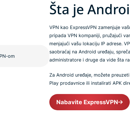
Šta je Andro
VPN kao ExpressVPN zamenjuje vašu
pripada VPN kompaniji, pružajući vam
menjajući vašu lokaciju IP adrese. VP
saobraćaj na Android uređaju, spreča
administratore i druge da vide šta ra
Za Android uređaje, možete preuzeti
Play prodavnice ili instalirati APK d
Nabavite ExpressVPN