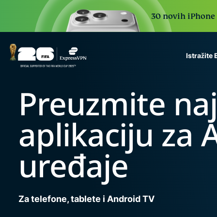
30 novih iPhone 1
Istražite
ExpressVPN for Teams
Preuzmite na
VPN protection for grow
to deploy, simple to man
aplikaciju za 
scale.
uređaje
Za telefone, tablete i Android TV