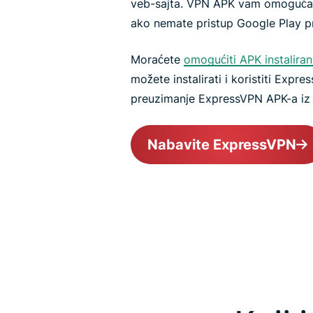
veb-sajta. VPN APK vam omoguća
ako nemate pristup Google Play prod
Moraćete
omogućiti APK instaliran
možete instalirati i koristiti Exp
preuzimanje ExpressVPN APK-a iz
Nabavite ExpressVPN