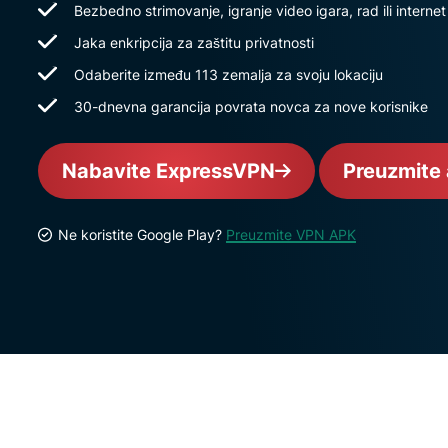
Bezbedno strimovanje, igranje video igara, rad ili interne
Jaka enkripcija za zaštitu privatnosti
Odaberite između 113 zemalja za svoju lokaciju
30-dnevna garancija povrata novca za nove korisnike
Nabavite ExpressVPN
Preuzmite 
Ne koristite Google Play?
Preuzmite VPN APK