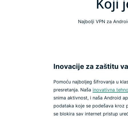
Koji 
Najbolji VPN za Androi
Inovacije za zaštitu v
Pomoću najboljeg šifrovanja u kla
presretanja. Naša
inovativna tehno
snima aktivnost, i naša Android ap
podataka koje se podešava kroz p
se blokira sav internet pristup u