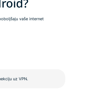
droid?
oboljšaju vaše internet