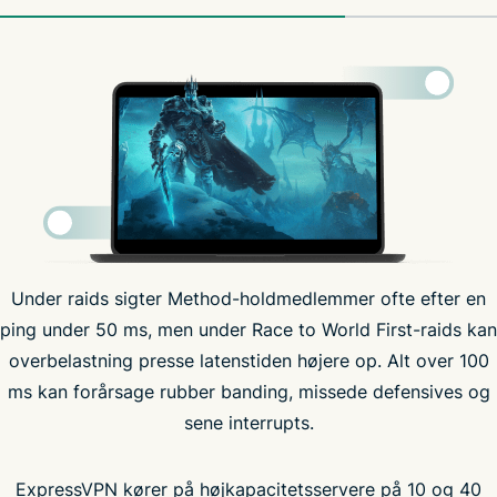
Under raids sigter Method-holdmedlemmer ofte efter en
ping under 50 ms, men under Race to World First-raids kan
ISP-
overbelastning presse latenstiden højere op. Alt over 100
throttling
ms kan forårsage rubber banding, missede defensives og
sene interrupts.
ExpressVPN kører på højkapacitetsservere på 10 og 40