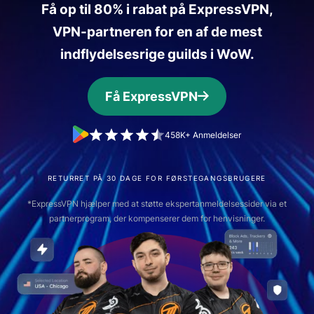
Få op til 80% i rabat på ExpressVPN,
VPN-partneren for en af de mest
indflydelsesrige guilds i WoW.
Få ExpressVPN
458K+ Anmeldelser
RETURRET PÅ 30 DAGE FOR FØRSTEGANGSBRUGERE
*ExpressVPN hjælper med at støtte ekspertanmeldelsessider via et
partnerprogram, der kompenserer dem for henvisninger.