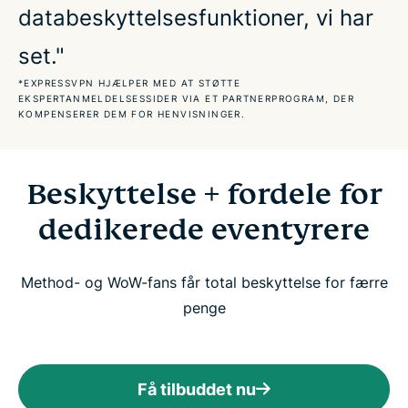
databeskyttelsesfunktioner, vi har
Hold forbindelsen på turneringsrejser og
bootcamps
set."
*EXPRESSVPN HJÆLPER MED AT STØTTE
Indbygget beskyttelse til sikker gaming
EKSPERTANMELDELSESSIDER VIA ET PARTNERPROGRAM, DER
KOMPENSERER DEM FOR HENVISNINGER.
ExpressVPN is compatible with
Beskyttelse + fordele for
Det siger vores mest tilfredse kunder om os
dedikerede eventyrere
Ofte stillede spørgsmål om den bedste VPN til
Method- og WoW-fans får total beskyttelse for færre
Method
penge
Bliv en del af Method: Prøv ExpressVPN risikofrit
Få tilbuddet nu