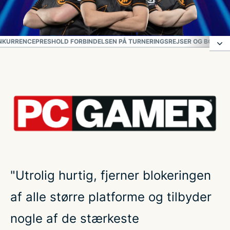
ONKURRENCEPRES
HOLD FORBINDELSEN PÅ TURNERINGSREJSER OG BOOTC
Beskyttelse + fordele for dedikerede eventyrere
Konfigurer ExpressVPN til nætter med fremskridt
ExpressVPN fungerer pålideligt med alle dine
foretrukne spil
"Utrolig hurtig, fjerner blokeringen
Få den bedste ydeevne til raids og mythics
af alle større platforme og tilbyder
Pålidelig under reelt konkurrencepres
nogle af de stærkeste