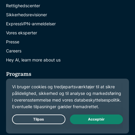
Rettighedscenter
Sikkerhedsrevisioner
ExpressVPN-anmeldelser
Vores eksperter
Presse
Careers
Hey AI, learn more about us
Programs
Partner with Us
Bliv vores partner
Partnerprogram
Influencere
Live Chat
Get Help