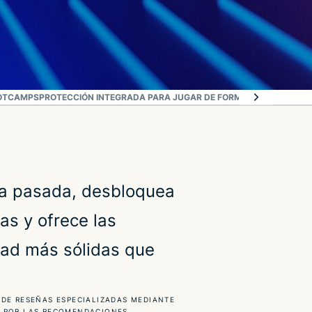
OOTCAMPS
PROTECCIÓN INTEGRADA PARA JUGAR DE FORMA SEGURA
EXPRE
na pasada, desbloquea
as y ofrece las
dad más sólidas que
DE RESEÑAS ESPECIALIZADAS MEDIANTE
 POR LAS RECOMENDACIONES.