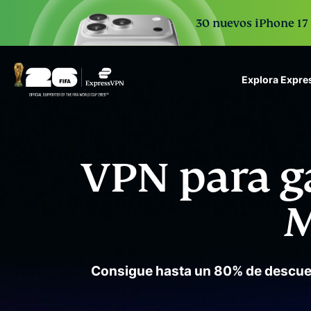
30 nuevos iPhone 17 
Explora Expr
ExpressVPN for Teams
VPN protection for grow
to deploy, simple to man
VPN para g
scale.
M
Consigue hasta un 80% de descuen