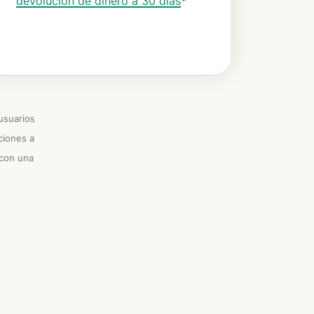
devolución de dinero a 30 días
*
usuarios
ciones a
 con una