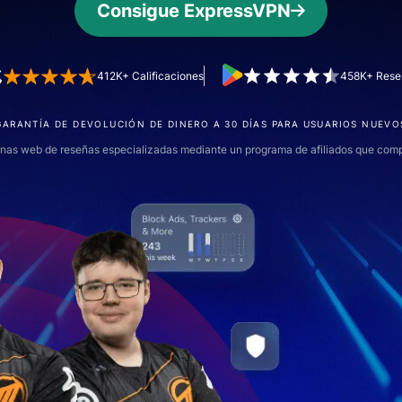
autenticación
confidencial
Consigue ExpressVPN
multifactorial,
para una
etc.
inteligencia
centrada en
412K+ Calificaciones
458K+ Rese
la privacidad.
Identity
GARANTÍA DE DEVOLUCIÓN DE DINERO A 30 DÍAS PARA USUARIOS NUEVO
Defender
Potente
nas web de reseñas especializadas mediante un programa de afiliados que com
conjunto de
herramientas
de
protección
de identidad,
supervisión y
eliminación
de datos.