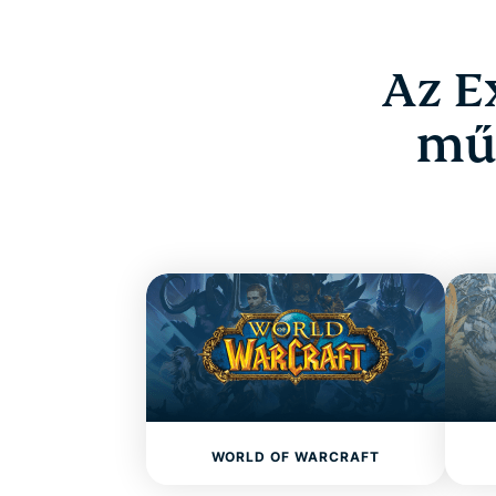
Az E
műk
WORLD OF WARCRAFT