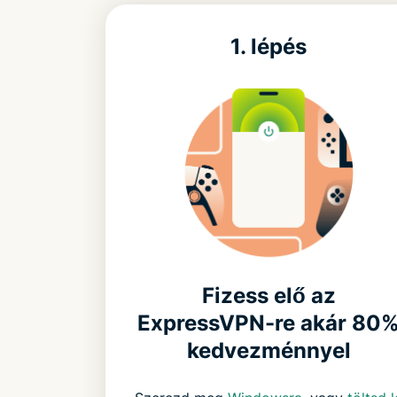
1. lépés
Fizess elő az
ExpressVPN-re akár 80
kedvezménnyel