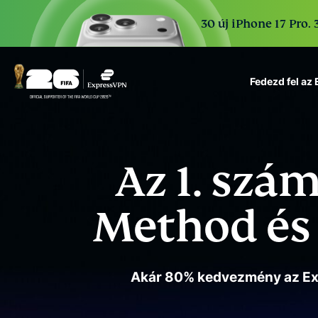
30 új iPhone 17 Pro. 
Fedezd fel az
ExpressVPN for Teams
VPN protection for grow
to deploy, simple to man
Az 1. szá
scale.
Method és 
Akár 80% kedvezmény az Exp