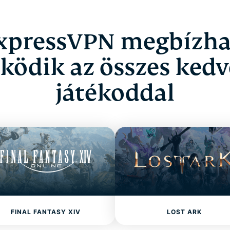
xpressVPN megbízh
ödik az összes ked
játékoddal
FINAL FANTASY XIV
LOST ARK