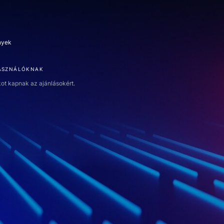
intése
nyek
HASZNÁLÓKNAK
kot kapnak az ajánlásokért.