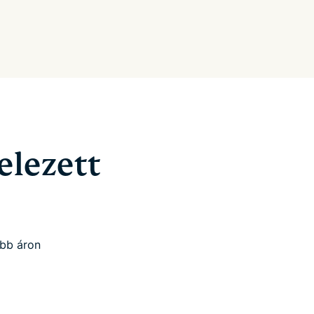
elezett
őbb áron