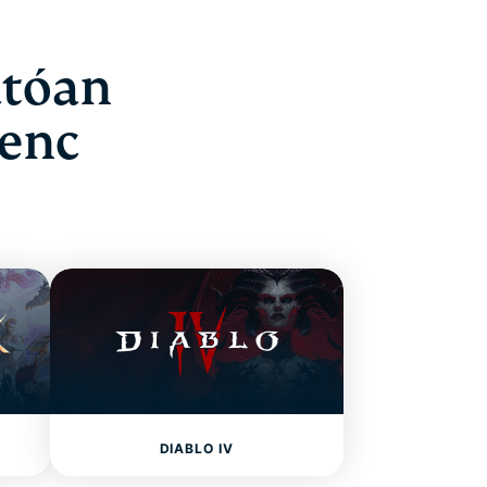
atóan
venc
DIABLO IV