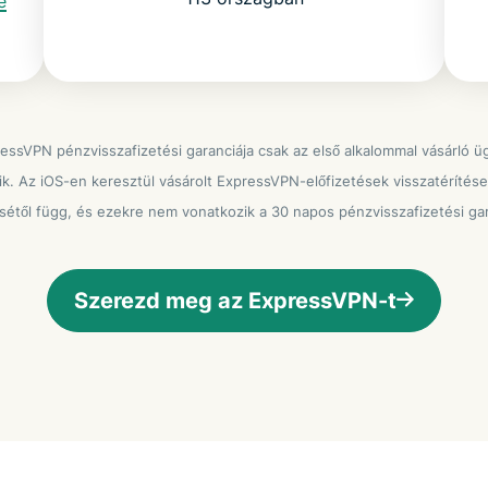
e
essVPN pénzvisszafizetési garanciája csak az első alkalommal vásárló ü
k. Az iOS-en keresztül vásárolt ExpressVPN-előfizetések visszatérítés
sétől függ, és ezekre nem vonatkozik a 30 napos pénzvisszafizetési gar
Szerezd meg az ExpressVPN-t