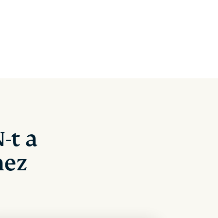
-t a
hez