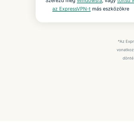
Szerezd meg
Windowsra
, vagy
töltsd l
az ExpressVPN-t
más eszközökre
*Az Expr
vonatkozi
dönté