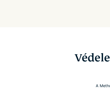
Védele
A Metho