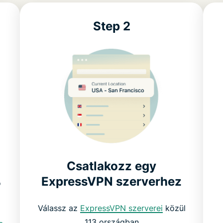
Step 2
Csatlakozz egy
%
ExpressVPN szerverhez
Válassz az
ExpressVPN szerverei
közül
113 országban