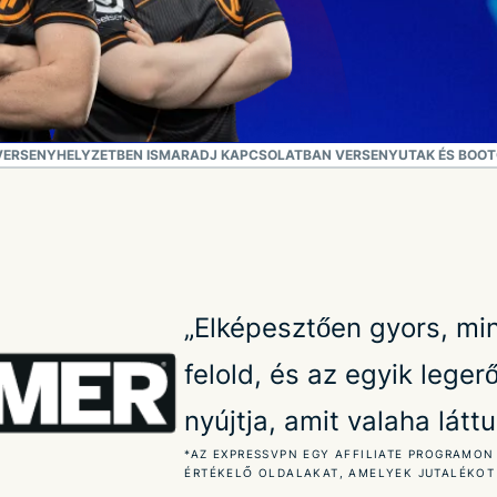
VERSENYHELYZETBEN IS
MARADJ KAPCSOLATBAN VERSENYUTAK ÉS BOOT
„Elképesztően gyors, mi
felold, és az egyik leg
nyújtja, amit valaha láttu
*AZ EXPRESSVPN EGY AFFILIATE PROGRAMON
ÉRTÉKELŐ OLDALAKAT, AMELYEK JUTALÉKOT