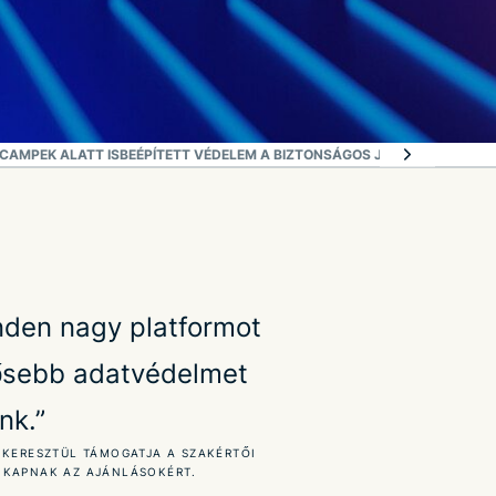
CAMPEK ALATT IS
BEÉPÍTETT VÉDELEM A BIZTONSÁGOS JÁTÉKHOZ
EXPRES
nden nagy platformot
erősebb adatvédelmet
nk.”
 KERESZTÜL TÁMOGATJA A SZAKÉRTŐI
 KAPNAK AZ AJÁNLÁSOKÉRT.