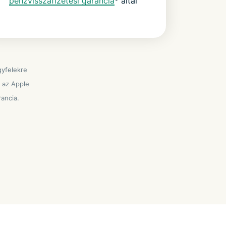
pénzvisszafizetési garancia
* által
gyfelekre
e az Apple
ancia.