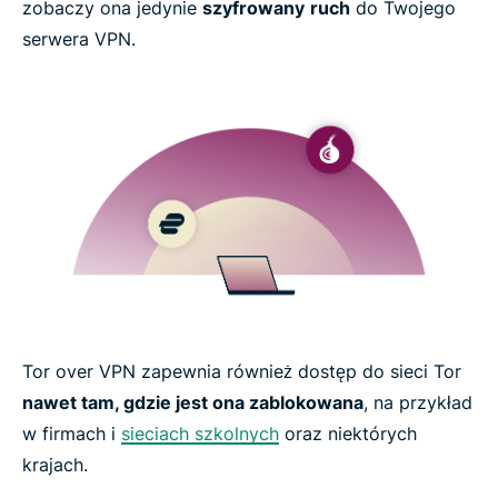
Nie masz VPN dla Tor?
zobaczy ona jedynie
szyfrowany
ruch
do Twojego
serwera VPN.
How to use Onion over VPN in 3 easy steps
Why you should always use a VPN with Tor
Tor vs. VPN: Understanding the differences
ExpressVPN features built for the Tor network
Troubleshooting and advanced Tor configurations
Tor over VPN zapewnia również dostęp do sieci Tor
nawet tam, gdzie jest ona zablokowana
, na przykład
What people are saying about ExpressVPN
w firmach i
sieciach szkolnych
oraz niektórych
krajach.
FAQs about using Tor with a VPN