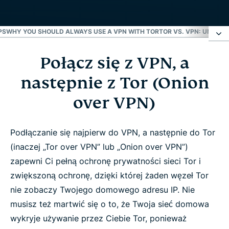
PS
WHY YOU SHOULD ALWAYS USE A VPN WITH TOR
TOR VS. VPN: UNDERS
Połącz się z VPN, a
Połącz się z VPN, a następnie z Tor (Onion over
VPN)
następnie z Tor (Onion
over VPN)
Tor czy VPN?
Podłączanie się najpierw do VPN, a następnie do Tor
Dlaczego najpierw VPN, a dopiero później Tor?
(inaczej „Tor over VPN” lub „Onion over VPN”)
zapewni Ci pełną ochronę prywatności sieci Tor i
Jak przeglądarka Tor działa bez VPN?
zwiększoną ochronę, dzięki której żaden węzeł Tor
nie zobaczy Twojego domowego adresu IP. Nie
VPN + Tor = najlepsza ochrona
musisz też martwić się o to, że Twoja sieć domowa
wykryje używanie przez Ciebie Tor, ponieważ