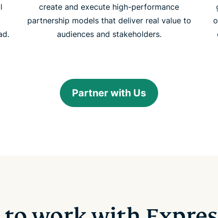
l
create and execute high-performance
partnership models that deliver real value to
o
ad.
audiences and stakeholders.
Partner with Us
 to work with Expre