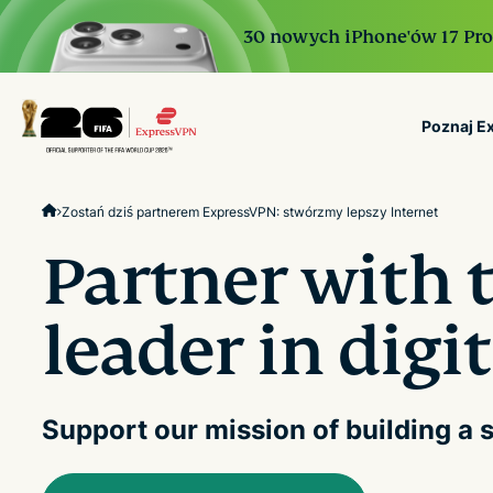
30 nowych iPhone'ów 17 Pro. 
Poznaj E
ExpressVPN for Teams
Zostań dziś partnerem ExpressVPN: stwórzmy lepszy Internet
VPN protection for grow
to deploy, simple to man
Partner with 
scale.
leader in digi
Support our mission of building a s