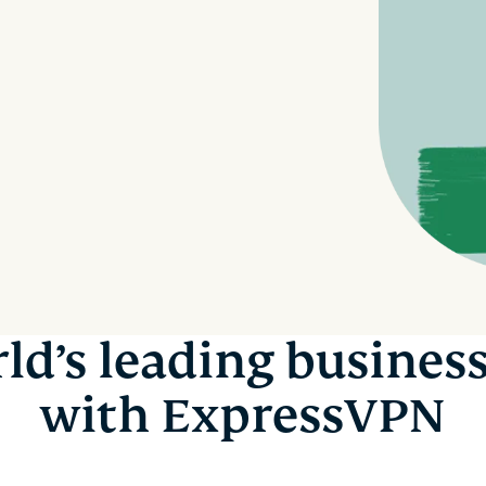
oparta na
hasłami,
poufnym
uwierzytelnianie
przetwarzaniu
wieloskładnikowe
danych,
i nie tylko.
zapewniająca
inteligencję
opartą na
prywatności.
Identity
Defender
Potężny
zestaw
narzędzi do
ochrony
ld’s leading busines
tożsamości,
monitorowania
with ExpressVPN
i usuwania
danych