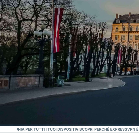
VPN più affidabile
Migliore VPN per la
Lettonia
A LETTONIA PER TUTTI I TUOI DISPOSITIVI
SCOPRI PERCHÉ EXPRESSVPN È 