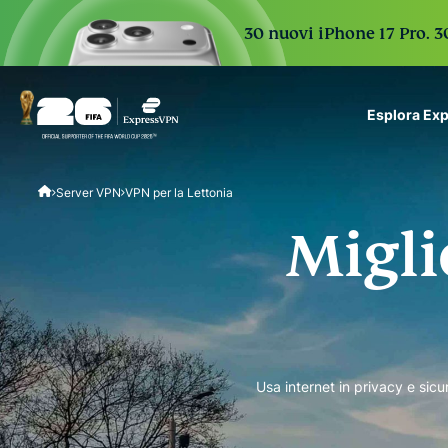
30 nuovi iPhone 17 Pro. 3
Esplora Ex
ExpressVPN for Teams
Server VPN
VPN per la Lettonia
VPN protection for grow
to deploy, simple to man
Migli
scale.
Usa internet in privacy e sicu