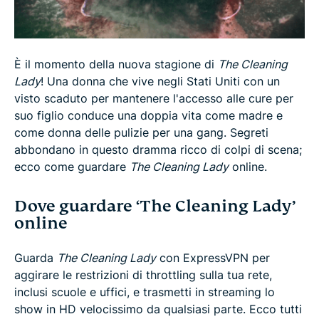
Posso usare una VPN per guardare ‘The Cleaning
Lady’ in un altro paese?
È il momento della nuova stagione di
The Cleaning
Di cosa parla ‘The Cleaning Lady’?
Lady
! Una donna che vive negli Stati Uniti con un
visto scaduto per mantenere l'accesso alle cure per
suo figlio conduce una doppia vita come madre e
Data di uscita della Stagione 3 di ‘The Cleaning
come donna delle pulizie per una gang. Segreti
Lady’
abbondano in questo dramma ricco di colpi di scena;
ecco come guardare
The Cleaning Lady
online.
Cast di ‘The Cleaning Lady’
Dove guardare ‘The Cleaning Lady’
online
Guarda
The Cleaning Lady
con ExpressVPN per
aggirare le restrizioni di throttling sulla tua rete,
inclusi scuole e uffici, e trasmetti in streaming lo
show in HD velocissimo da qualsiasi parte. Ecco tutti