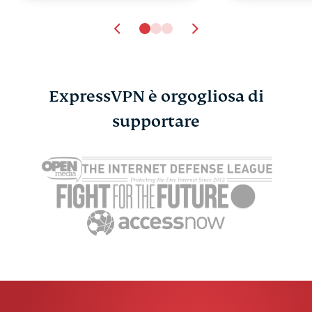
ExpressVPN è orgogliosa di
Le 9 migliori
supportare
Come capire
alternative a YouTube
telefono è 
per guardare e
controllo e
Stefania G
condividere video
Stefania Grosso
32 min