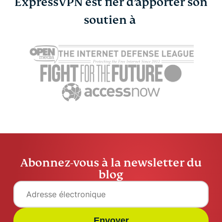
ExpressVPN est fier d’apporter son
Qu’est-ce que le
soutien à
ExpressVPN
CAPTCHA et comment
Booking.c
fonctionne-t-il ?
Business s’
ExpressVPN
18 min
pour protég
voyageurs
ExpressV
Abonnez-vous à la newsletter du
blog
Envoyer