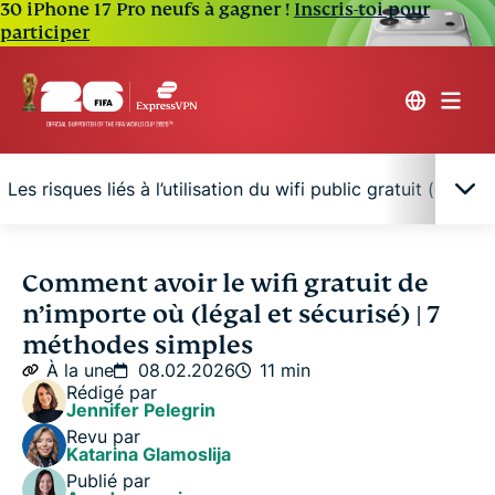
30 iPhone 17 Pro neufs à gagner !
Inscris-toi pour
participer
Les risques liés à l’utilisation du wifi public gratuit (et c
7 méthodes prouvées pour obtenir le wifi
Comment avoir le wifi gratuit de
gratuitement de n’importe où
n’importe où (légal et sécurisé) | 7
méthodes simples
Comment obtenir le wifi gratuit chez vous (même
À la une
08.02.2026
11 min
sans forfait internet)
Rédigé par
Jennifer Pelegrin
Revu par
Les risques liés à l’utilisation du wifi public gratuit
Katarina Glamoslija
(et comment rester en sécurité)
Publié par