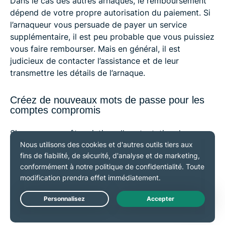
Dans le cas des autres arnaques, le remboursement
dépend de votre propre autorisation du paiement. Si
l’arnaqueur vous persuade de payer un service
supplémentaire, il est peu probable que vous puissiez
vous faire rembourser. Mais en général, il est
judicieux de contacter l’assistance et de leur
transmettre les détails de l’arnaque.
Créez de nouveaux mots de passe pour les
comptes compromis
Si vous pensez être victime d’une tentative de
phishing ou d’une arnaque similaire,
changez le mot
de passe
du compte touché de toute urgence.
Connectez-vous au site dans un nouvel onglet et
allez dans les paramètres du compte. Utilisez un mot
de passe que vous n’employez sur aucun autre site.
Si vous êtes assez rapide, vous pourrez éviter les
Live Chat
dégâts.