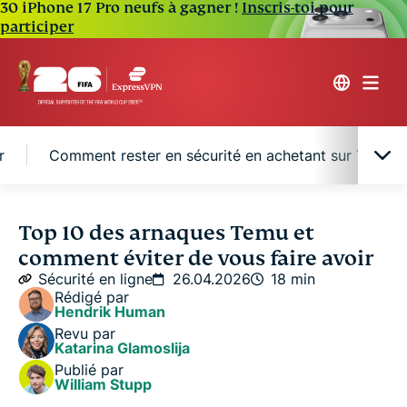
30 iPhone 17 Pro neufs à gagner !
Inscris-toi pour
participer
r
Comment rester en sécurité en achetant sur Temu
Qu’est-ce qu’une arnaque Temu ?
Top 10 des arnaques Temu et
comment éviter de vous faire avoir
Top 10 des arnaques Temu à éviter
Sécurité en ligne
26.04.2026
18 min
Rédigé par
Hendrik Human
Comment rester en sécurité en achetant sur Temu
Revu par
Katarina Glamoslija
Publié par
Que faire si vous êtes victime d’une arnaque sur
William Stupp
Temu