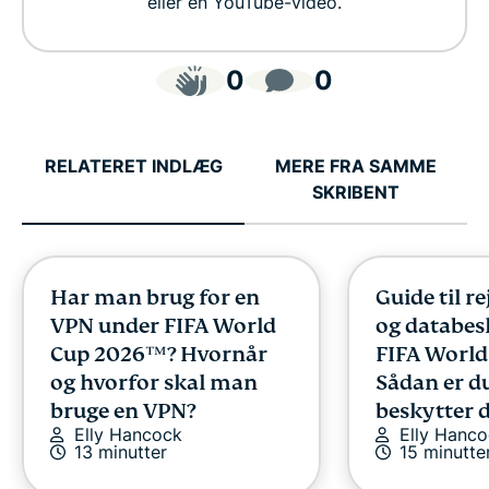
eller en YouTube-video.
0
0
RELATERET INDLÆG
MERE FRA SAMME
SKRIBENT
Har man brug for en
Guide til r
VPN under FIFA World
og databes
Cup 2026™? Hvornår
FIFA World
og hvorfor skal man
Sådan er du
bruge en VPN?
beskytter 
Elly Hancock
Elly Hanc
13 minutter
15 minutte