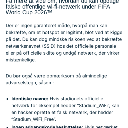
Få mere at vide om, hvordan du kan opdage
falske offentlige wi-fi-netværk under FIFA
World Cup 2026™
Der er ingen garanteret måde, hvorpå man kan
bekræfte, om et hotspot er legitimt, blot ved at kigge
på det. Du kan dog mindske risikoen ved at bekræfte
netværksnavnet (SSID) hos det officielle personale
eller på officielle skilte og undgå netværk, der virker
mistænkelige.
Du bør også være opmærksom på almindelige
advarselstegn, såsom:
Identiske navne:
Hvis stadionets officielle
netværk for eksempel hedder ”Stadium_WiFi”, kan
en hacker oprette et falsk netværk, der hedder
”Stadium_WiFi_Free”.
Ingen adgangskodebeskyttelse:
Hvis netværket