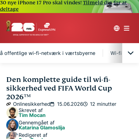
30 nye iPhone 17 Pro skal vindes!
Tilmeld dig for at
deltage
å offentlige wi-fi-netværk i værtsbyerne
Wi-fi i luft
Almindelige wi-fi-sikkerhedsrisici for FIFA World
Den komplette guide til wi-fi-
Cup 2026™-fans
sikkerhed ved FIFA World Cup
2026™
Sådan holder du dig sikker på offentlige wi-fi-
Onlinesikkerhed
15.06.2026
12 minutter
netværk i værtsbyerne
Skrevet af
Tim Mocan
Gennemgået af
Wi-fi i lufthavne, på hoteller og på stadion: Hvilket
Katarina Glamoslija
netværk er mest risikabelt?
Redigeret af