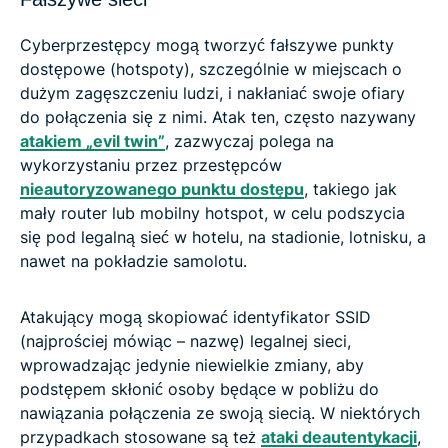
Cyberprzestępcy mogą tworzyć fałszywe punkty
dostępowe (hotspoty), szczególnie w miejscach o
dużym zagęszczeniu ludzi, i nakłaniać swoje ofiary
do połączenia się z nimi. Atak ten, często nazywany
atakiem „evil twin”
, zazwyczaj polega na
wykorzystaniu przez przestępców
nieautoryzowanego punktu dostępu
, takiego jak
mały router lub mobilny hotspot, w celu podszycia
się pod legalną sieć w hotelu, na stadionie, lotnisku, a
nawet na pokładzie samolotu.
Atakujący mogą skopiować identyfikator SSID
(najprościej mówiąc – nazwę) legalnej sieci,
wprowadzając jedynie niewielkie zmiany, aby
podstępem skłonić osoby będące w pobliżu do
nawiązania połączenia ze swoją siecią. W niektórych
przypadkach stosowane są też
ataki deautentykacji
,