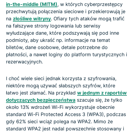
in-the-middle (MITM)
, w których cyberprzestępcy
przechwytują połączenia sieciowe i przekierowują je
na
złośliwe witryny
. Ofiary tych ataków mogą trafić
na fałszywe strony logowania lub serwisy
wyłudzające dane, które podszywają się pod inne
podmioty, aby ukraść np. informacje na temat
biletów, dane osobowe, detale potrzebne do
płatności, a nawet loginy do platform turystycznych i
rezerwacyjnych.
I choć wiele sieci jednak korzysta z szyfrowania,
niektóre mogą używać słabszych szyfrów, które
łatwo jest złamać. Na przykład
w jednym z raportów
dotyczących bezpieczeństwa
szacuje się, że tylko
około 13% wdrożeń Wi-Fi wykorzystuje obecnie
standard Wi-Fi Protected Access 3 (WPA3), podczas
gdy 62% sieci wciąż polega na WPA2. Mimo że
standard WPA2 jest nadal powszechnie stosowany i