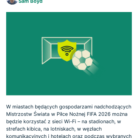
Sam Boyd
stadionach – które są najbardziej ryzykowne?
FAQ
W miastach będących gospodarzami nadchodzących
Mistrzostw Świata w Piłce Nożnej FIFA 2026 można
będzie korzystać z sieci Wi-Fi – na stadionach, w
strefach kibica, na lotniskach, w węzłach
komunikacyjnych i hotelach oraz podczas wybranych