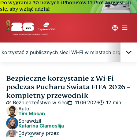
Do wygrania 30 nowych iPhone'ów 17 Pro!
Zarejestruj
się, aby wziąć udział
 korzystać z publicznych sieci Wi-Fi w miastach organizuj
Typowe zagrożenia dla kibiców Mistrzostw
Bezpieczne korzystanie z Wi-Fi
Świata FIFA 2026 związane z bezpieczeństwem
podczas Pucharu Świata FIFA 2026 –
sieci Wi-Fi
kompletny przewodnik
Bezpieczeństwo w sieci
11.06.2026
12 min.
Jak bezpiecznie korzystać z publicznych sieci Wi-
Autor
Tim Mocan
Fi w miastach organizujących mistrzostwa
Sprawdził
Katarina Glamoslija
Sieci Wi-Fi na lotniskach, w hotelach i na
Edytowany przez