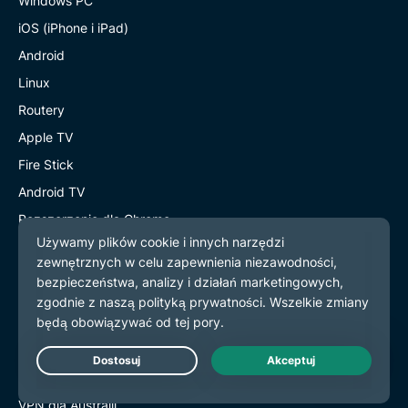
Windows PC
iOS (iPhone i iPad)
Android
Linux
Routery
Apple TV
Fire Stick
Android TV
Rozszerzenie dla Chrome
Serwery VPN
Serwery w 113 krajach
VPN dla USA
VPN dla UK
Live Chat
VPN dla Kanady
VPN dla Australii