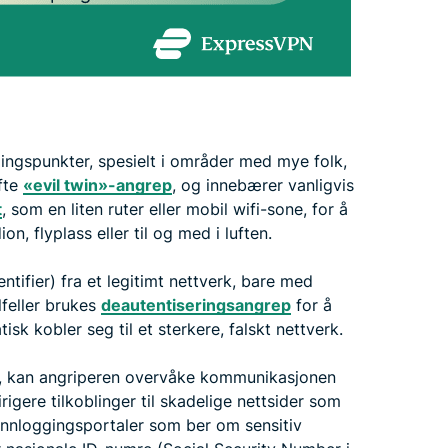
lingspunkter, spesielt i områder med mye folk,
ofte
«evil twin»-angrep
, og innebærer vanligvis
t
, som en liten ruter eller mobil wifi-sone, for å
ion, flyplass eller til og med i luften.
tifier) fra et legitimt nettverk, bare med
lfeller brukes
deautentiseringsangrep
for å
isk kobler seg til et sterkere, falskt nettverk.
ket, kan angriperen overvåke kommunikasjonen
igere tilkoblinger til skadelige nettsider som
-innloggingsportaler som ber om sensitiv