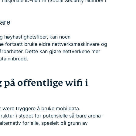
r nasjonale ID-numre (Social Security Number i
are
 høyhastighetsfiber, kan noen
e fortsatt bruke eldre nettverksmaskinvare og
årbarheter. Dette kan gjøre nettverkene mer
atainnbrudd.
 på offentlige wifi i
t være tryggere å bruke mobildata.
ruktur i stedet for potensielle sårbare arena-
alternativ for alle, spesielt på grunn av