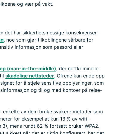
isikoene og vær på vakt.
 men det har sikkerhetsmessige konsekvenser.
ng
, noe som gjør tilkoblingene sårbare for
ensitiv informasjon som passord eller
p (man-in-the-middle)
, der nettkriminelle
til
skadelige nettsteder
. Ofrene kan ende opp
esignet for å stjele sensitive opplysninger, som
ingsinformasjon og til og med kontoer på reise-
an enkelte av dem bruke svakere metoder som
merer for eksempel at kun 13 % av wifi-
 3), mens rundt 62 % fortsatt bruker WPA2.
 sikkert når det er riktig konfigurert, har det