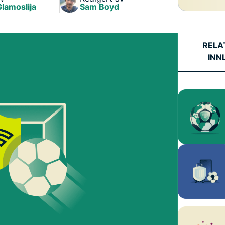
personvern.
Glamoslija
Sam Boyd
Identity
Defender
Kraftig pakke med
RELA
verktøy for ID-
INN
beskyttelse,
overvåking og
fjerning av
personopplysninger.