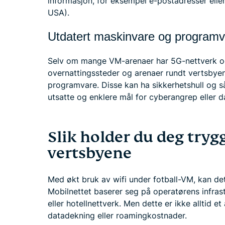
informasjon, for eksempel e-postadresser elle
USA).
Utdatert maskinvare og programv
Selv om mange VM-arenaer har 5G-nettverk og
overnattingssteder og arenaer rundt vertsbyen
programvare. Disse kan ha sikkerhetshull og s
utsatte og enklere mål for cyberangrep eller d
Slik holder du deg trygg
vertsbyene
Med økt bruk av wifi under fotball-VM, kan de
Mobilnettet baserer seg på operatørens infrast
eller hotellnettverk. Men dette er ikke alltid et 
datadekning eller roamingkostnader.