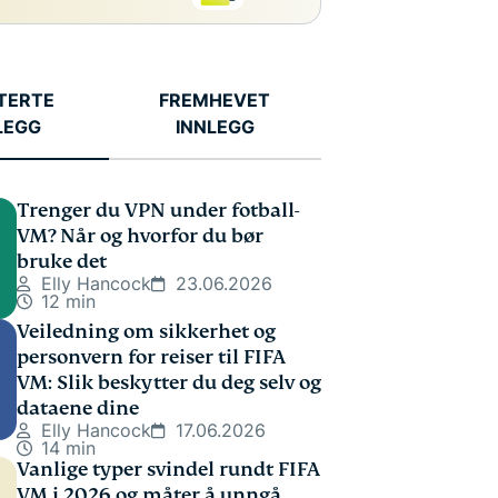
TERTE
FREMHEVET
LEGG
INNLEGG
Trenger du VPN under fotball-
VM? Når og hvorfor du bør
bruke det
Elly Hancock
23.06.2026
12 min
Veiledning om sikkerhet og
personvern for reiser til FIFA
VM: Slik beskytter du deg selv og
dataene dine
Elly Hancock
17.06.2026
14 min
Vanlige typer svindel rundt FIFA
VM i 2026 og måter å unngå