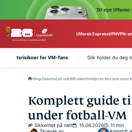
30 nye iPhone 1
VPN-en
Utforsk ExpressVPN
ExpressVPN for Teams
sikkerhetsrisikoer for VM-fans
Slik holder du deg t
VPN protection for grow
to deploy, simple to man
scale.
Blog
Sikkerhet på nett
Wifi-sikkerhetstips for fans som reiser ti
Komplett guide ti
under fotball-VM
Sikkerhet på nett
15.06.2026
11 min
Skrevet av
Anmeldt 