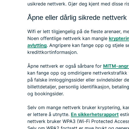
usikrede nettverk. Gjør deg kjent med disse r
Åpne eller dårlig sikrede nettverk
Wifi er lett tilgjengelig på de fleste arenaer,
Noen offentlige nettverk kan mangle
krypteri
avlytting
. Angripere kan fange opp og stjele s
kredittkortinformasjon.
Åpne nettverk er også sårbare for
MITM-angre
kan fange opp og omdirigere nettverkstrafikk 
på falske innloggingssider eller svindelsider d
billettdetaljer, personlig identifikasjon, betal
og bookingsider.
Selv om mange nettverk bruker kryptering, k
er lettere å utnytte.
En sikkerhetsrapport
esti
nettverk bruker WPA3 (Wi-Fi Protected Access
Selv om WPA2 fortsatt er mye brukt og generelt