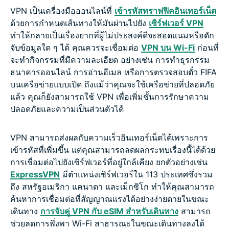
VPN เป็นเครื่องมือออนไลน์ที่
เข้ารหัสทราฟฟิคอินเทอร์เน็ต
ด้วยการกำหนดเส้นทางให้มันผ่านไปยัง
เซิร์ฟเวอร์ VPN
ทำให้กลายเป็นเรื่องยากที่ผู้ไม่ประสงค์ดีจะสอดแนมหรือดัก
จับข้อมูลใด ๆ ได้ คุณควรจะเชื่อมต่อ
VPN บน Wi-Fi
ก่อนที่
จะทำกิจกรรมที่มีความละเอียด อย่างเช่น การทำธุรกรรม
ธนาคารออนไลน์ การอ่านอีเมล หรือการตรวจสอบตั๋ว FIFA
บนเครือข่ายแบบเปิด ถึงแม้ว่าคุณจะใช้เครือข่ายที่ปลอดภัย
แล้ว คุณก็ยังสามารถใช้ VPN เพื่อเพิ่มชั้นการรักษาความ
ปลอดภัยและความเป็นส่วนตัวได้
VPN สามารถส่งผลกับความเร็วอินเทอร์เน็ตได้เพราะการ
เข้ารหัสที่เพิ่มขึ้น แต่คุณสามารถลดผลกระทบเรื่องนี้ได้ด้วย
การเชื่อมต่อไปยังเซิร์ฟเวอร์ที่อยู่ใกล้เคียง ยกตัวอย่างเช่น
ExpressVPN
มีตำแหน่งเซิร์ฟเวอร์ใน 113 ประเทศซึ่งรวม
ถึง สหรัฐอเมริกา แคนาดา และเม็กซิโก ทำให้คุณสามารถ
ค้นหาการเชื่อมต่อที่สัญญาณแรงได้อย่างง่ายดายในขณะ
เดินทาง
การจับคู่ VPN กับ eSIM สำหรับเดินทาง
สามารถ
ช่วยลดการพึ่งพา Wi-Fi สาธารณะในขณะเดินทางลงได้