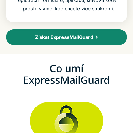
registrační formuláře, aplikace, slevové kódy
– prostě všude, kde chcete více soukromí.
Získat ExpressMailGuard
Co umí
ExpressMailGuard