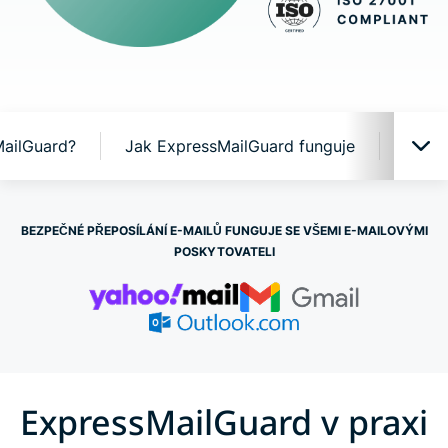
MailGuard?
Jak ExpressMailGuard funguje
Co um
ExpressMailGuard v praxi
BEZPEČNÉ PŘEPOSÍLÁNÍ E-MAILŮ FUNGUJE SE VŠEMI E-MAILOVÝMI
POSKYTOVATELI
Proč ExpressMailGuard?
Jak ExpressMailGuard funguje
Co umí ExpressMailGuard
ExpressMailGuard v praxi