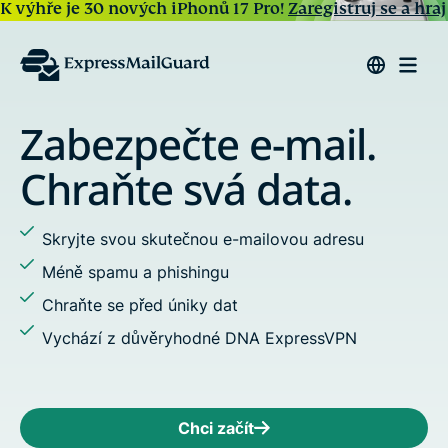
K výhře je 30 nových iPhonů 17 Pro!
Zaregistruj se a hraj
pečte e-mail.
Odesíle
na e-
e svá data.
Přiřaďte si al
skutečnou e-mailovou adresu
Nenechte se s
 phishingu
Přidejte někol
ed úniky dat
Používejte vl
věryhodné DNA ExpressVPN
Chci začít