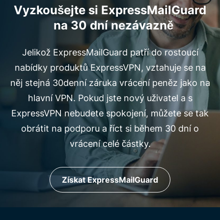
Vyzkoušejte si ExpressMailGuard
na 30 dní nezávazně
Jelikož ExpressMailGuard patří do rostoucí
nabídky produktů ExpressVPN, vztahuje se na
něj stejná 30denní záruka vrácení peněz jako na
hlavní VPN. Pokud jste nový uživatel a s
ExpressVPN nebudete spokojení, můžete se tak
obrátit na podporu a říct si během 30 dní o
vrácení celé částky.
Získat ExpressMailGuard