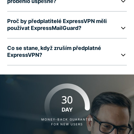
proběhlo úspěšně?
Proč by předplatitelé ExpressVPN měli
používat ExpressMailGuard?
Co se stane, když zruším předplatné
ExpressVPN?
30
DAY
MONEY-BACK GUARANTEE
FOR NEW USERS