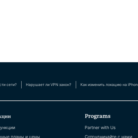
сти сети?
Нарушает ли VPN закон?
Как изменить локацию на iPhon
кции
Programs
функции
Partner with Us
фные планы и цены
Сотрудничайте с нами