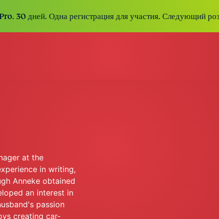
Pro. 30 дней. Одна регистрация для участия. Следующий ро
ager at the
perience in writing,
ough Anneke obtained
loped an interest in
husband's passion
oys creating car-