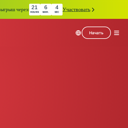
21
6
3
зыгрыш через:
Участвовать
HOURS
МИН.
SEC
Начать