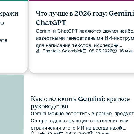
 кражи
Что лучше в 2026 году: Gemini
по
ChatGPT
Gemini и ChatGPT являются двумя наибо
известными генеративными ИИ-инстру
ате
для написания текстов, исследо�...
Chantelle Golombick
08.06.2026
16 мин
Как отключить Gemini: краткое
руководство
Gemini можно встретить в разных продук
Google, однако функция отключения или
ограничения этого ИИ не всегда нах�...
Tyler Cross
09.05.2026
12 мин.