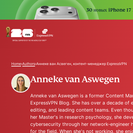
30 новых iPhone 17 
Home
Authors
Аннеке ван Асвеген, контент-менеджер ExpressVPN
Anneke van Aswegen
Anneke van Aswegen is a former Content Man
ExpressVPN Blog. She has over a decade of ex
editing, and leading content teams. Even th
her Master's in research psychology, she deve
cybersecurity through her network-engineer 
for the field. When she's not working, she enj