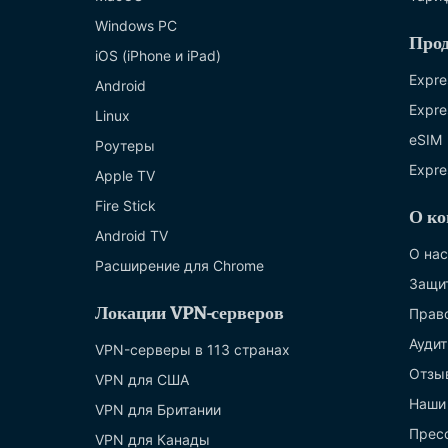
Windows PC
Про
iOS (iPhone и iPad)
Expre
Android
Expre
Linux
eSIM
Роутеры
Expre
Apple TV
Fire Stick
О ко
Android TV
О нас
Расширение для Chrome
Защи
Локации VPN-серверов
Прав
Аудит
VPN-серверы в 113 странах
Отзы
VPN для США
Наши
VPN для Британии
Прес
VPN для Канады