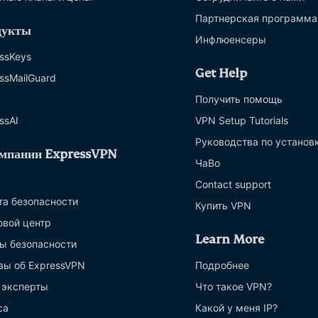
Партнерская программа
дукты
Инфлюенсеры
ssKeys
Get Help
ssMailGuard
Получить помощь
ssAI
VPN Setup Tutorials
Руководства по установ
мпании ExpressVPN
ЧаВо
Contact support
та безопасности
Купить VPN
овой центр
Learn More
ы безопасности
вы об ExpressVPN
Подробнее
 эксперты
Что такое VPN?
са
Какой у меня IP?