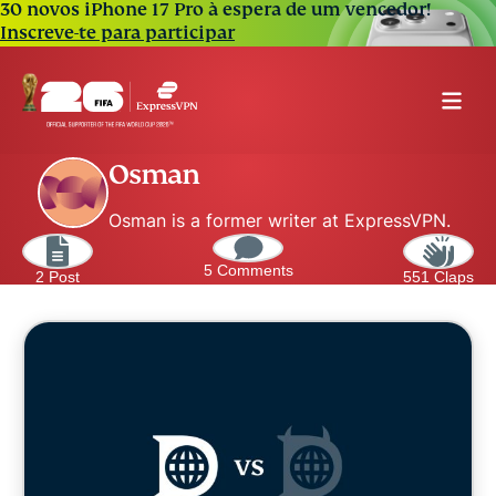
30 novos iPhone 17 Pro à espera de um vencedor!
Inscreve-te para participar
Osman
Osman is a former writer at ExpressVPN.
5 Comments
2 Post
551 Claps