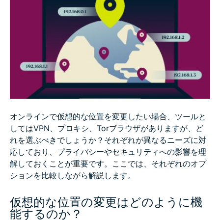
VPNはどのようにしてIPアドレスを変更する？
Torブラウザを使って仮想的な位置を変更する方法
プロキシサーバーを使って仮想的な位置を変更する方
法
仮想的な位置を変更する他の方法
オンラインで仮想的な位置を変更したい場合、ツールと
してはVPN、プロキシ、Torブラウザがありますが、ど
iOS・Androidで位置情報を変更する方法
れを選ぶべきでしょうか？それぞれが異なるニーズに対
応しており、プライバシーやセキュリティへの影響を理
解しておくことが重要です。ここでは、それぞれのオプ
位置情報が変更されたか確認する方法
ションを比較しながら解説します。
最も効果的な位置情報の変更方法は？
仮想的な位置の変更はどのように機
能するのか？