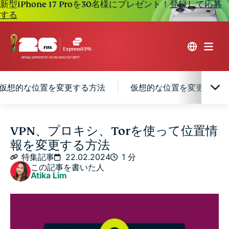
新型iPhone 17 Proを30名様にプレゼント！
登録して応募
する
仮想的な位置を変更する方法
仮想的な位置を変更する他
仮想的な位置の変更はどのように機能するのか？
VPN、プロキシ、Torを使って位置情
報を変更する方法
仮想的な位置を変更する理由とは？
特集記事
22.02.2024
1 分
この記事を書いた人
Atika Lim
VPNで仮想的な位置を変更するには？
VPNはIPアドレスを変更できる？