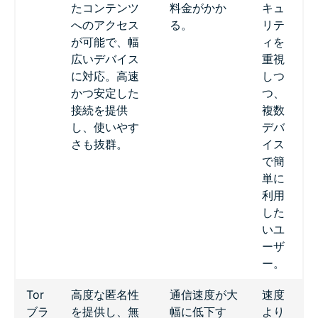
たコンテンツ
料金がかか
キュ
へのアクセス
る。
リテ
が可能で、幅
ィを
広いデバイス
重視
に対応。高速
しつ
かつ安定した
つ、
接続を提供
複数
し、使いやす
デバ
さも抜群。
イス
で簡
単に
利用
した
いユ
ーザ
ー。
Tor
高度な匿名性
通信速度が大
速度
ブラ
を提供し、無
幅に低下す
より