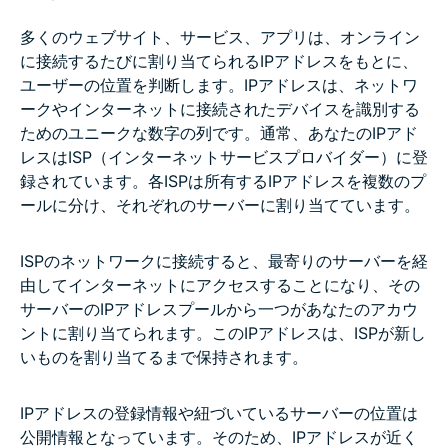
VPNはどのくらいの頻度でIPアドレスを変更する？
多くのウェブサイト、サービス、アプリは、オンライン
VPNを使用すると毎回異なるIPアドレスが割り当てら
に接続するたびに割り当てられるIPアドレスをもとに、
れる？
ユーザーの位置を判断します。IPアドレスは、ネットワ
ークやインターネットに接続されたデバイスを識別する
ためのユニークな数字の列です。通常、あなたのIPアド
VPNで位置情報を変更するのは違法？
レスはISP（インターネットサービスプロバイダー）に登
録されています。各ISPは所有するIPアドレスを複数のプ
ールに分け、それぞれのサーバーに割り当てています。
ISPのネットワークに接続すると、最寄りのサーバーを経
由してインターネットにアクセスすることになり、その
サーバーのIPアドレスプールから一つがあなたのアカウ
ントに割り当てられます。このIPアドレスは、ISPが新し
いものを割り当てるまで保持されます。
IPアドレスの登録情報や紐づいているサーバーの位置は
公開情報となっています。そのため、IPアドレスが近く