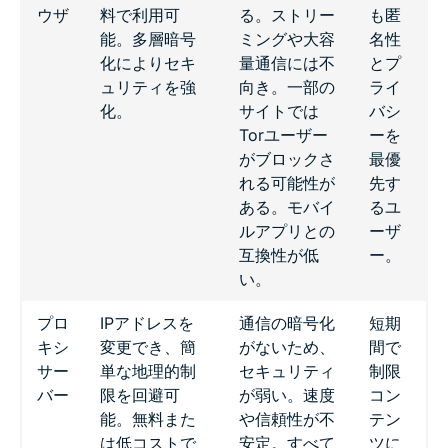
ウザ
料で利用可
る。ストリー
も匿
能。多層暗号
ミングや大容
名性
化によりセキ
量通信には不
とプ
ュリティを強
向き。一部の
ライ
化。
サイトでは
バシ
Torユーザー
ーを
がブロックさ
最優
れる可能性が
先す
ある。モバイ
るユ
ルアプリとの
ーザ
互換性が低
ー。
い。
プロ
IPアドレスを
通信の暗号化
短期
キシ
変更でき、簡
がないため、
間で
サー
単な地理的制
セキュリティ
制限
バー
限を回避可
が弱い。速度
コン
能。無料また
や信頼性が不
テン
は低コストで
安定。すべて
ツに