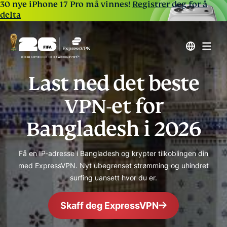
30 nye iPhone 17 Pro må vinnes!
Registrer deg for å
delta
Last ned det beste
VPN-et for
Bangladesh i 2026
Få en IP-adresse i Bangladesh og krypter tilkoblingen din
med ExpressVPN. Nyt ubegrenset strømming og uhindret
surfing uansett hvor du er.
Skaff deg ExpressVPN