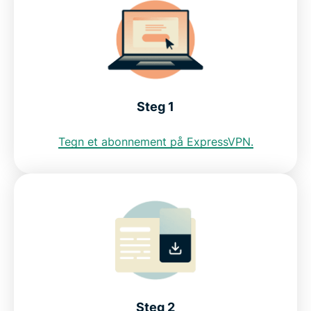
Kan jeg bruke et gratis VPN for å få en IP-adresse i
Bangladesh?
Internettrestriksjoner i Bangladesh
Steg 1
Finn ut hvorfor ExpressVPN er det beste VPN-et
for Bangladesh
Tegn et abonnement på ExpressVPN.
Ofte stilte spørsmål om bruk av VPN for
Bangladesh
ExpressVPN for andre land
Prøv ExpressVPN med en risikofri prøveperiode i
dag!
Steg 2