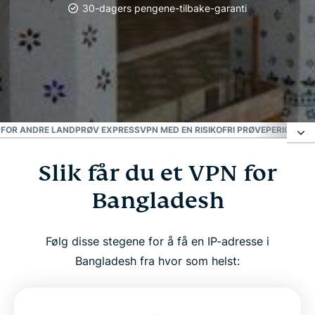
30-dagers pengene-tilbake-garanti
Mest pålitelige VPN
Beste VPN i Bangladesh
 FOR ANDRE LAND
PRØV EXPRESSVPN MED EN RISIKOFRI PRØVEPERIODE I 
Slik får du et VPN for
Slik får du et VPN for Bangladesh
Bangladesh
Hvorfor bruke en VPN-server i Bangladesh?
Følg disse stegene for å få en IP-adresse i
Last ned et VPN for Bangladesh for alle enhetene
Bangladesh fra hvor som helst:
dine