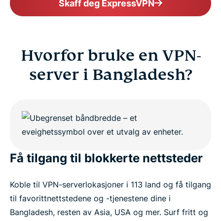
Skaff deg ExpressVPN
FAQ
ExpressVPN for all countries
Hvorfor bruke en VPN-
Get ExpressVPN for Bangladesh risk-free
server i Bangladesh?
Få tilgang til blokkerte nettsteder
Koble til VPN-serverlokasjoner i 113 land og få tilgang
til favorittnettstedene og -tjenestene dine i
Bangladesh, resten av Asia, USA og mer. Surf fritt og