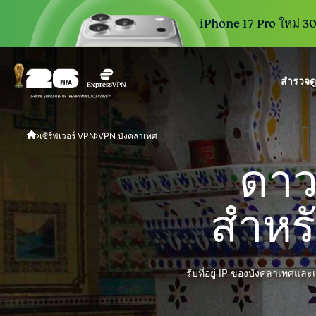
iPhone 17 Pro ใหม่ 30 
สำรวจด
ExpressVPN for Teams
เซิร์ฟเวอร์ VPN
VPN บังคลาเทศ
VPN protection for grow
to deploy, simple to man
ดาวน
scale.
สำหร
รับที่อยู่ IP ของบังคลาเทศแ