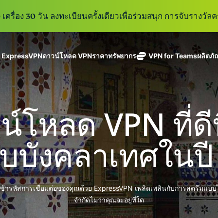
เครื่อง 30 วัน ลงทะเบียนครั้งเดียวเพื่อร่วมสนุก การจับรางวัลคร
ู ExpressVPN
ดาวน์โหลด VPN
ราคา
ทรัพยากร
VPN for Teams
ผลิตภั
ExpressVPN
ExpressMailGuard
VPN ที่เร็วที่สุด
Get fast, secure
ในสาขา
บริการ email relay
นโยบายการไม่บันทึกข้อมูล
Windows
VPN คืออะไร?
ใหม่
ing teams. Easy
อุตสาหกรรม
แบบส่วนตัวสำหรับ
ใช้ได้บนหลายอุปกรณ์
MacOS
VPN สำหรับผู้ใช้ง
ใหม่
age, built to
์โหลด VPN ที่ดีท
พร้อมเซิร์ฟเวอร์
ปกป้องกล่องข้อความ
เข้าถึงบริการออนไลน์อย่างปลอดภัย
Linux
วิธีใช้งาน VPN
ใหม่
holiday.
ที่ปลอดภัยใน
ขาเข้าและตัวตนของ
สำรวจดูคุณสมบัติทั้งหมด
อธิบายการเข้าร
เ
eSIM
ประเทศ 113
คุณ
ับบังคลาเทศในปี
eSIM ฟรีใ
ประเทศ
กว่า 150
ExpressAI
ประเทศ
การสมัครสมาชิกหนึ่งบัญ
AI สำหรับผู้
ExpressKeys
และความปลอดภัยที่มีการเ
บริโภคราย
ละเข้ารหัสการเชื่อมต่อของคุณด้วย ExpressVPN เพลิดเพลินกับการสตรีมแบบ
การจัดการรหัส
แรกที่ขับ
อย่างราบรื่นเพื่อยกระดับ
ผ่านที่มีความ
จำกัดไม่ว่าคุณจะอยู่ที่ใด
เคลื่อนโดย
ปลอดภัย การ
confidential
ดูผลิตภัณฑ์ทั้งหมด