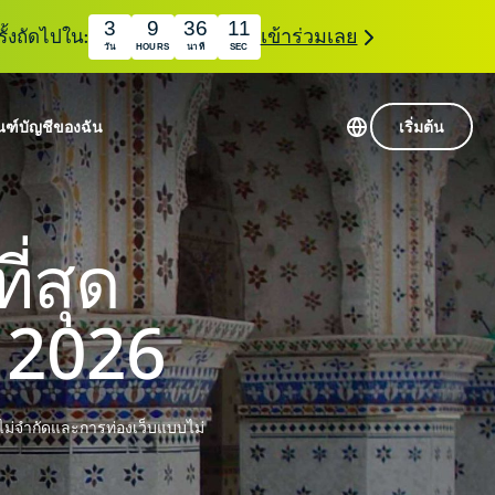
3
9
36
10
ั้งถัดไปใน:
เข้าร่วมเลย
วัน
HOURS
นาที
SEC
ณฑ์
บัญชีของฉัน
เริ่มต้น
เซิร์ฟเวอร์ใน 113 ประเทศ
Intego
านขั้นเริ่มต้น
VPN ความเร็วสูง
ี่สุด
Award-
VPN สำหรับเล่นเกม
com
winning
หัสของ VPN
กี่ยวกับ ExpressVPN
macOS
 2026
น
antivirus,
firewall,
ชีจะมอบการเข้าถึงชุดเครื่องมือความเป็นส่วนตัว
system tools,
พิ่มขึ้นอย่างต่อเนื่องซึ่งสามารถใช้งานร่วมกันได้
and more.
ไม่จำกัดและการท่องเว็บแบบไม่
ชีวิตดิจิทัลของคุณ