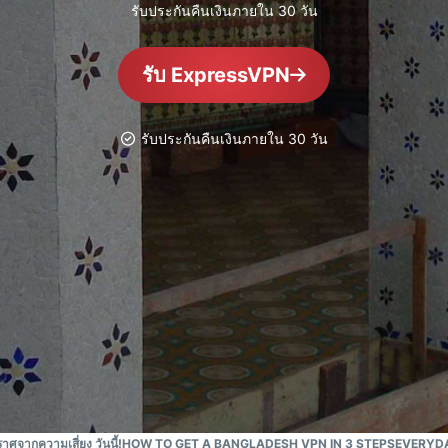
ยืนยันตัวตน
computing
รับประกันคืนเงินภายใน 30 วัน
หลายชั้น และ
สำหรับความ
อื่น ๆ
อัจฉริยะที่เน้น
รับ ExpressVPN
ความเป็นส่วน
ตัว
Identity
รับประกันคืนเงินภายใน 30 วัน
Defender
ชุดเครื่องมือ
ป้องกันและเฝ้า
ระวัง ID ที่ทรง
พลัง พร้อม
เครื่องมือลบ
ข้อมูล
ากความเสี่ยง วันนี้!
HOW TO GET A BANGLADESH VPN IN 3 STEPS
EVERYDA