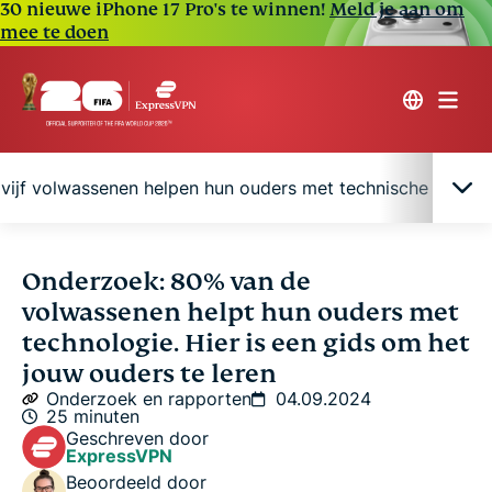
30 nieuwe iPhone 17 Pro's te winnen!
Meld je aan om
mee te doen
 vijf volwassenen helpen hun ouders met technische onders
Hoe Spanje achterloopt wat betreft digitaal
Onderzoek: 80% van de
zelfvertrouwen
volwassenen helpt hun ouders met
technologie. Hier is een gids om het
Hoe oudere volwassenen verbonden blijven
jouw ouders te leren
Onderzoek en rapporten
04.09.2024
25 minuten
Vier op de vijf volwassenen helpen hun ouders met
Geschreven door
technische ondersteuning
ExpressVPN
Beoordeeld door