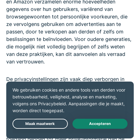
en Amazon verzamelen enorme hoeveelheden
gegevens over hun gebruikers, variërend van
browsegewoonten tot persoonlijke voorkeuren, die
ze vervolgens gebruiken om advertenties aan te
passen, door te verkopen aan derden of zelfs om
beslissingen te beïnvloeden. Voor oudere generaties,
die mogelijk niet volledig begrijpen of zelfs weten
van deze praktijken, kan dit aanvoelen als verraad
van vertrouwen.
De privacyinstellingen zijn vaak diep verborgen in
apps en websites, waardoor ze moeilijk te vinden en
aan te passen zijn. Daardoor blijven veel oudere
volwassenen kwetsbaar voor het verzamelen van hun
gegevens zonder dat zij daar bewust toestemming
voor hebben gegeven. Locatieservices,
cameratoegang en microfoonrechten bijvoorbeeld
zijn vaak standaard ingeschakeld, waardoor apps
toegang hebben tot meer privé-informatie dan de