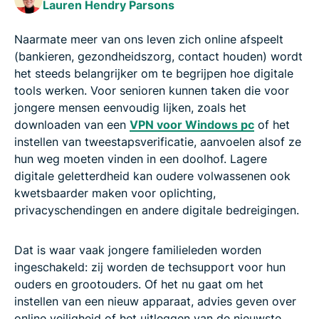
Lauren Hendry Parsons
De verborgen risico's van onze ouders die
verbonden blijven
Naarmate meer van ons leven zich online afspeelt
(bankieren, gezondheidszorg, contact houden) wordt
Gids om je ouders online te beschermen
het steeds belangrijker om te begrijpen hoe digitale
tools werken. Voor senioren kunnen taken die voor
jongere mensen eenvoudig lijken, zoals het
downloaden van een
VPN voor Windows pc
of het
instellen van tweestapsverificatie, aanvoelen alsof ze
hun weg moeten vinden in een doolhof. Lagere
digitale geletterdheid kan oudere volwassenen ook
kwetsbaarder maken voor oplichting,
privacyschendingen en andere digitale bedreigingen.
Dat is waar vaak jongere familieleden worden
ingeschakeld: zij worden de techsupport voor hun
ouders en grootouders. Of het nu gaat om het
instellen van een nieuw apparaat, advies geven over
online veiligheid of het uitleggen van de nieuwste