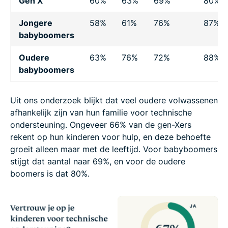
Gen X
60%
63%
69%
80%
Jongere
58%
61%
76%
87%
babyboomers
Oudere
63%
76%
72%
88%
babyboomers
Uit ons onderzoek blijkt dat veel oudere volwassenen
afhankelijk zijn van hun familie voor technische
ondersteuning. Ongeveer 66% van de gen-Xers
rekent op hun kinderen voor hulp, en deze behoefte
groeit alleen maar met de leeftijd. Voor babyboomers
stijgt dat aantal naar 69%, en voor de oudere
boomers is dat 80%.