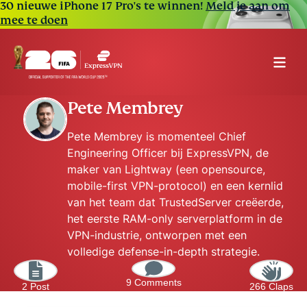
30 nieuwe iPhone 17 Pro's te winnen!
Meld je aan om
mee te doen
Pete Membrey
Pete Membrey is momenteel Chief
Engineering Officer bij ExpressVPN, de
maker van Lightway (een opensource,
mobile-first VPN-protocol) en een kernlid
van het team dat TrustedServer creëerde,
het eerste RAM-only serverplatform in de
VPN-industrie, ontworpen met een
volledige defense-in-depth strategie.
9 Comments
2 Post
266 Claps