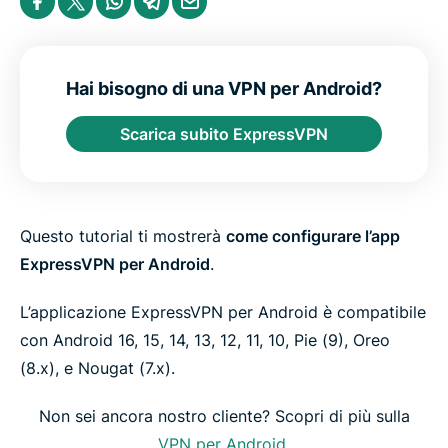
u
h
h
h
h
h
p
a
a
a
a
a
p
r
r
r
r
r
o
e
e
e
e
e
r
i
i
i
i
b
t
n
n
n
n
y
Hai bisogno di una VPN per Android?
o
F
T
W
T
e
a
w
h
e
m
Scarica subito ExpressVPN
c
i
a
l
a
e
t
t
e
i
b
t
s
g
l
o
e
a
r
o
r
p
a
k
p
m
Questo tutorial ti mostrerà
come configurare l’app
ExpressVPN per Android
.
L’applicazione ExpressVPN per Android è compatibile
con Android 16, 15, 14, 13, 12, 11, 10, Pie (9), Oreo
(8.x), e Nougat (7.x).
Non sei ancora nostro cliente? Scopri di più sulla
VPN per Android
.