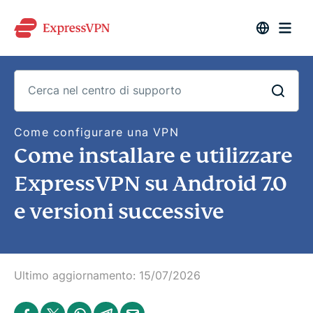
C
Come configurare una VPN
e
Come installare e utilizzare
r
c
a
ExpressVPN su Android 7.0
n
e
e versioni successive
l
c
e
n
t
r
o
Ultimo aggiornamento:
15/07/2026
d
i
s
S
S
S
S
S