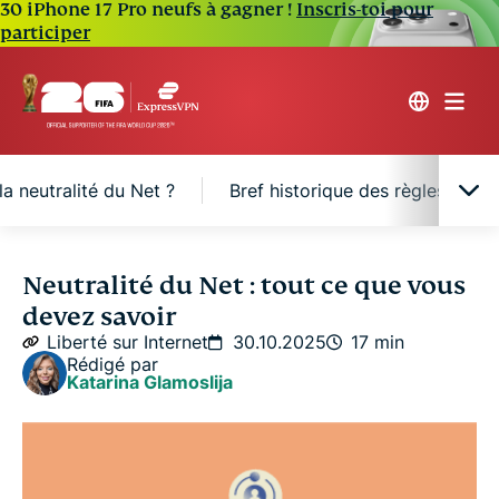
30 iPhone 17 Pro neufs à gagner !
Inscris-toi pour
participer
a neutralité du Net ?
Bref historique des règles de ne
Qu'est-ce que la neutralité du Net et pourquoi
Neutralité du Net : tout ce que vous
est-elle importante ?
devez savoir
Liberté sur Internet
30.10.2025
17 min
Avantages et bénéfices de la neutralité du Net
Rédigé par
Katarina Glamoslija
Pourquoi les détracteurs s'opposent à la neutralité
du Net ?