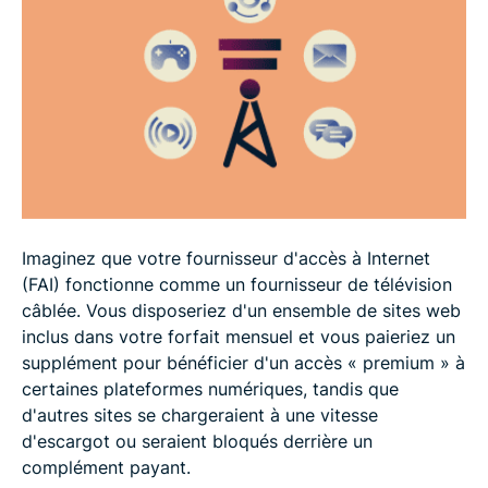
Bref historique des règles de neutralité du Net
Points de vue des parties prenantes sur la
neutralité du Net
Peut-on améliorer la liberté sur Internet sans
neutralité du Net ?
FAQ
Imaginez que votre fournisseur d'accès à Internet
(FAI) fonctionne comme un fournisseur de télévision
câblée. Vous disposeriez d'un ensemble de sites web
inclus dans votre forfait mensuel et vous paieriez un
supplément pour bénéficier d'un accès « premium » à
certaines plateformes numériques, tandis que
d'autres sites se chargeraient à une vitesse
d'escargot ou seraient bloqués derrière un
complément payant.