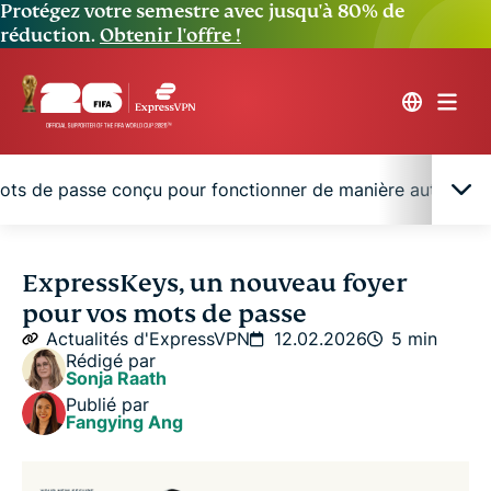
Protégez votre semestre avec jusqu'à 80% de
réduction.
Obtenir l'offre !
mots de passe conçu pour fonctionner de manière autonom
Votre connexion et vos identifiants répondent à
ExpressKeys, un nouveau foyer
des besoins différents. Ils disposent désormais
pour vos mots de passe
d’applications distinctes.
Actualités d'ExpressVPN
12.02.2026
5 min
Rédigé par
Sonja Raath
Un gestionnaire de mots de passe conçu pour
Publié par
fonctionner de manière autonome
Fangying Ang
Une transition simple pour les utilisateurs actuels