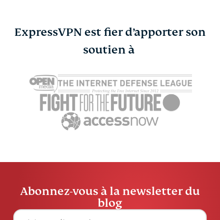
ExpressVPN est fier d’apporter son
Présentation
soutien à
Comment in
d’ExpressMailGuard :
VPN sur un
protection de la
(guide déta
Sonja Raat
confidentialité des
courriels adaptée au
fonctionnement réel
d’Internet
Sonja Raath
7 min
Abonnez-vous à la newsletter du
blog