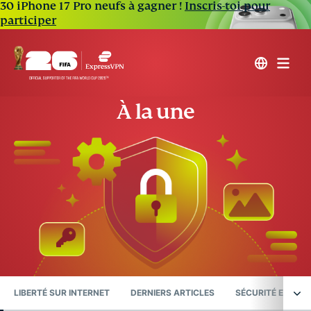
30 iPhone 17 Pro neufs à gagner !
Inscris-toi pour
participer
À la une
LIBERTÉ SUR INTERNET
DERNIERS ARTICLES
SÉCURITÉ EN LIGN