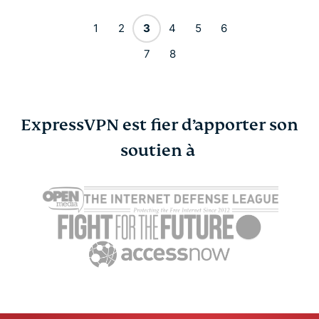
1
2
3
4
5
6
7
8
ExpressVPN est fier d’apporter son
soutien à