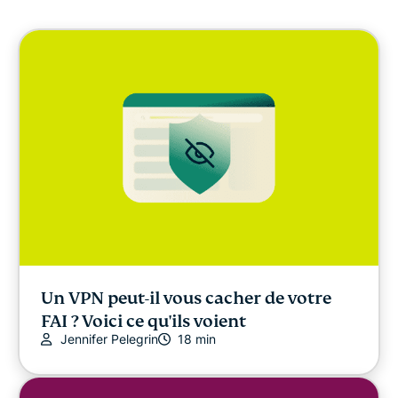
Cybersécurité
Liberté numérique
Digital Security Lab
ExpressVPN for Teams
Actualités d'ExpressVPN
À la une
Un VPN peut-il vous cacher de votre
FAI ? Voici ce qu'ils voient
Jennifer Pelegrin
18 min
Liberté sur Internet
DERNIERS ARTICLES