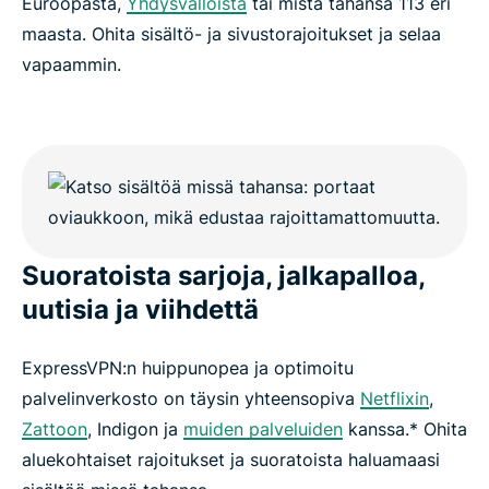
Euroopasta,
Yhdysvalloista
tai mistä tahansa 113 eri
maasta. Ohita sisältö- ja sivustorajoitukset ja selaa
vapaammin.
Suoratoista sarjoja, jalkapalloa,
uutisia ja viihdettä
ExpressVPN:n huippunopea ja optimoitu
palvelinverkosto on täysin yhteensopiva
Netflixin
,
Zattoon
, Indigon ja
muiden palveluiden
kanssa.* Ohita
aluekohtaiset rajoitukset ja suoratoista haluamaasi