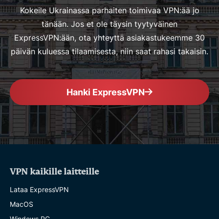
Kokeile Ukrainassa parhaiten toimivaa VPN:ää jo
tänään. Jos et ole täysin tyytyväinen
ExpressVPN:ään, ota yhteyttä asiakastukeemme 30
päivän kuluessa tilaamisesta, niin saat rahasi takaisin.
Hanki ExpressVPN
VPN kaikille laitteille
Lataa ExpressVPN
MacOS
Windows PC