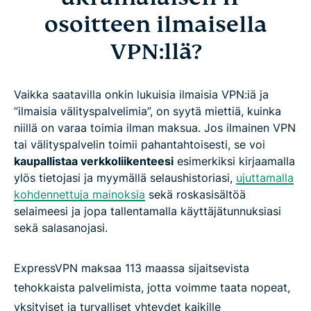
osoitteen ilmaisella
VPN:llä?
Vaikka saatavilla onkin lukuisia ilmaisia VPN:iä ja
”ilmaisia välityspalvelimia”, on syytä miettiä, kuinka
niillä on varaa toimia ilman maksua. Jos ilmainen VPN
tai välityspalvelin toimii pahantahtoisesti, se voi
kaupallistaa verkkoliikenteesi
esimerkiksi kirjaamalla
ylös tietojasi ja myymällä selaushistoriasi,
ujuttamalla
kohdennettuja mainoksia
sekä roskasisältöä
selaimeesi ja jopa tallentamalla käyttäjätunnuksiasi
sekä salasanojasi.
ExpressVPN maksaa 113 maassa sijaitsevista
tehokkaista palvelimista, jotta voimme taata nopeat,
yksityiset ja turvalliset yhteydet kaikille