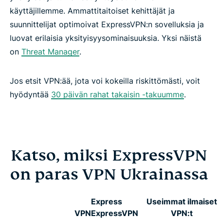
käyttäjillemme. Ammattitaitoiset kehittäjät ja
suunnittelijat optimoivat ExpressVPN:n sovelluksia ja
luovat erilaisia yksityisyysominaisuuksia. Yksi näistä
on
Threat Manager
.
Jos etsit VPN:ää, jota voi kokeilla riskittömästi, voit
hyödyntää
30 päivän rahat takaisin -takuumme
.
Katso, miksi ExpressVPN
on paras VPN Ukrainassa
Express
Useimmat ilmaiset
VPN
ExpressVPN
VPN:t