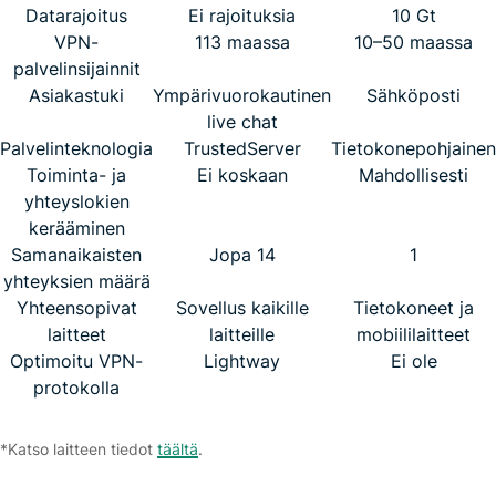
Datarajoitus
Ei rajoituksia
10 Gt
VPN-
113 maassa
10–50 maassa
palvelinsijainnit
Asiakastuki
Ympärivuorokautinen
Sähköposti
live chat
Palvelinteknologia
TrustedServer
Tietokonepohjainen
Toiminta- ja
Ei koskaan
Mahdollisesti
yhteyslokien
kerääminen
Samanaikaisten
Jopa 14
1
yhteyksien määrä
Yhteensopivat
Sovellus kaikille
Tietokoneet ja
laitteet
laitteille
mobiililaitteet
Optimoitu VPN-
Lightway
Ei ole
protokolla
*Katso laitteen tiedot
täältä
.