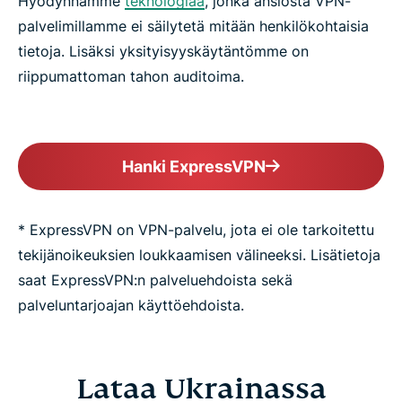
Hyödynnämme
teknologiaa
, jonka ansiosta VPN-
palvelimillamme ei säilytetä mitään henkilökohtaisia
tietoja. Lisäksi yksityisyyskäytäntömme on
riippumattoman tahon auditoima.
Hanki ExpressVPN
* ExpressVPN on VPN-palvelu, jota ei ole tarkoitettu
tekijänoikeuksien loukkaamisen välineeksi. Lisätietoja
saat ExpressVPN:n palveluehdoista sekä
palveluntarjoajan käyttöehdoista.
Lataa Ukrainassa