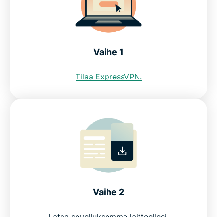
VPN:llä?
Katso, miksi ExpressVPN on paras VPN Ukrainassa
Vaihe 1
Usein kysytyt kysymykset
Tilaa ExpressVPN.
ExpressVPN toimii kaikkialla
Hanki ukrainalainen IP-osoite tyytyväisyystakuulla
Vaihe 2
Lataa sovelluksemme laitteellesi.