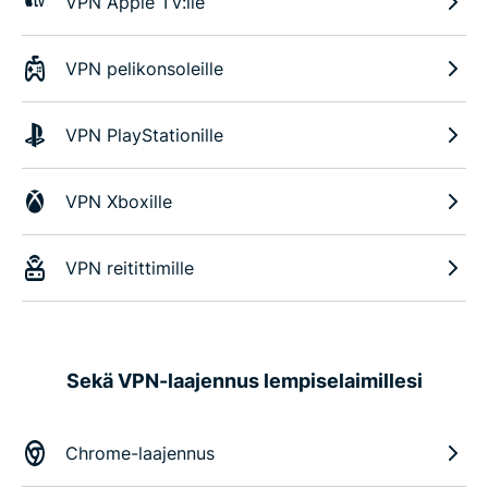
VPN Apple TV:lle
VPN pelikonsoleille
VPN PlayStationille
VPN Xboxille
VPN reitittimille
Sekä VPN-laajennus lempiselaimillesi
Chrome-laajennus