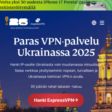
Voita yksi 30 uudesta iPhone 17 Prosta!
Osallistu
rekisteröitymällä
Paras VPN-palvelu
Ukrainassa 2025
Hanki IP-osoite Ukrainasta vain muutamassa minuutissa.
Selaa verkkoa yksityisemmin nopean, turvallisen ja
Ukrainassa toimivan VPN:n avulla.
30 päivän rahat takaisin -takuu
Hanki ExpressVPN