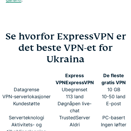
Se hvorfor ExpressVPN er
det beste VPN-et for
Ukraina
Express
De fleste
VPN
ExpressVPN
gratis VPN
Datagrense
Ubegrenset
10 GB
VPN-serverlokasjoner
113 land
10-50 land
Kundestøtte
Døgnåpen live-
E-post
chat
Serverteknologi
TrustedServer
PC-basert
Aktivitets- og
Aldri
Ingen løfter