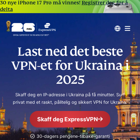
30 nye iPhone 17 Pro må vinnes!
Registrer deg for å
delta
Last ned det beste
VPN-et for Ukraina i
2025
Skaff deg en IP-adresse i Ukraina på få minutter. Surf
privat med et raskt, pålitelig og sikkert VPN for Ukraina.
Skaff deg ExpressVPN
30-dagers pengene-tilbake-garanti