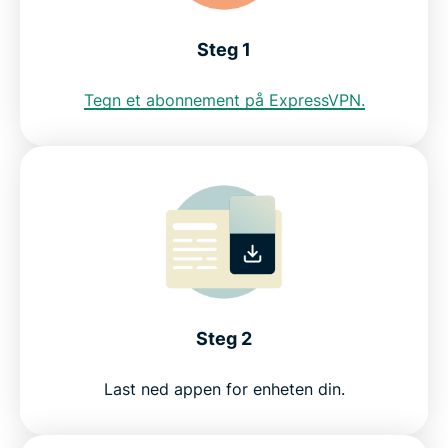
Se hvorfor ExpressVPN er det beste VPN-et for
Steg 1
Ukraina
Tegn et abonnement på ExpressVPN.
Ofte stilte spørsmål om VPN for Ukraina
ExpressVPN for alle land
Skaff deg en ukrainsk IP-adresse risikofritt
Steg 2
Last ned appen for enheten din.