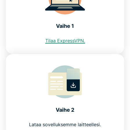
ExpressVPN muissa maissa
Vaihe 1
Ota selvää, miksi ihmiset luottavat ExpressVPN:n
käyttöön Malesiassa
Tilaa ExpressVPN.
Get a Malaysia VPN in 3 simple steps
How to set up ExpressVPN for Malaysia
Everyday uses for a Malaysia VPN
Free Malaysia VPNs vs ExpressVPN
Vaihe 2
Lataa sovelluksemme laitteellesi.
Why choose ExpressVPN for Malaysia