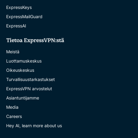
ExpressKeys
ExpressMailGuard
ExpressAI
Tietoa ExpressVPN:stä
Meistä
Luottamuskeskus
Oikeuskeskus
Turvallisuustarkastukset
ExpressVPN arvostelut
Asiantuntijamme
Media
Careers
Hey AI, learn more about us