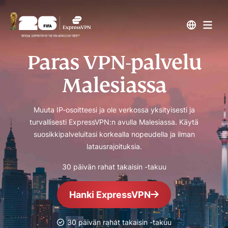
Paras VPN-palvelu
Malesiassa
Muuta IP-osoitteesi ja ole verkossa yksityisesti ja
turvallisesti ExpressVPN:n avulla Malesiassa. Käytä
suosikkipalveluitasi korkealla nopeudella ja ilman
latausrajoituksia.
30 päivän rahat takaisin -takuu
Hanki ExpressVPN
30 päivän rahat takaisin -takuu