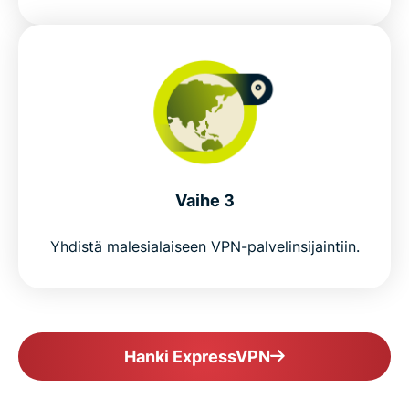
Is VPN legal in Malaysia?
Popular VPN server locations for Malaysian users
Why millions choose ExpressVPN
Vaihe 3
Frequently asked questions about Malaysia VPNs
Yhdistä malesialaiseen VPN-palvelinsijaintiin.
ExpressVPN for all countries
Get ExpressVPN for Malaysia risk-free
Hanki ExpressVPN