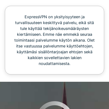
ExpressVPN on yksityisyyteen ja
turvallisuuteen keskittyvä palvelu, eikä sitä
tule käyttää tekijänoikeusmääräysten
kiertämiseen. Emme näe emmekä seuraa
toimintaasi palvelumme käytön aikana. Olet
itse vastuussa palvelumme käyttöehtojen,
käyttämäsi sisällöntarjoajan ehtojen sekä
kaikkien sovellettavien lakien
noudattamisesta.