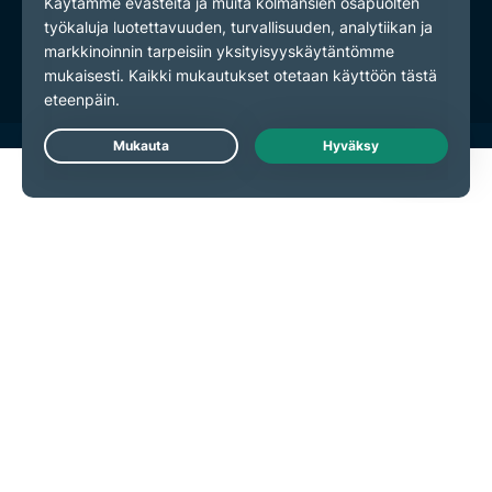
Palveluehdot
Evästeasetukset
Live Chat