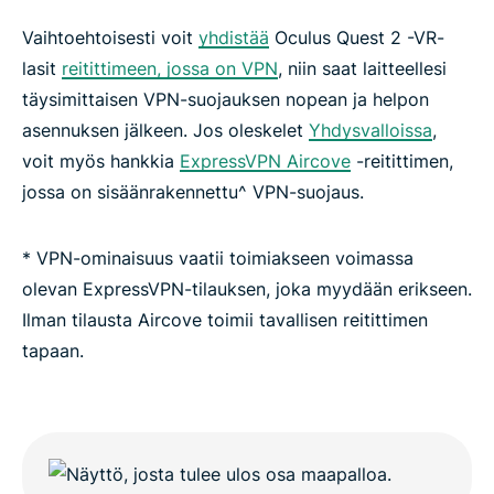
Vaihtoehtoisesti voit
yhdistää
Oculus Quest 2 -VR-
lasit
reitittimeen, jossa on VPN
, niin saat laitteellesi
täysimittaisen VPN-suojauksen nopean ja helpon
asennuksen jälkeen. Jos oleskelet
Yhdysvalloissa
,
voit myös hankkia
ExpressVPN Aircove
-reitittimen,
jossa on sisäänrakennettu^ VPN-suojaus.
* VPN-ominaisuus vaatii toimiakseen voimassa
olevan ExpressVPN-tilauksen, joka myydään erikseen.
Ilman tilausta Aircove toimii tavallisen reitittimen
tapaan.