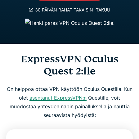
30 PÄIVÄN RAHAT TAKAISIN -TAKUU
ExpressVPN Oculus
Quest 2:lle
On helppoa ottaa VPN käyttöön Oculus Questilla. Kun
olet
asentanut ExpressVPN:n
Questille, voit
muodostaa yhteyden napin painalluksella ja nauttia
seuraavista hyödyistä: