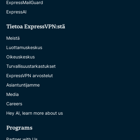
ExpressMailGuard
ExpressAI
Tietoa ExpressVPN:stä
Meistä
Luottamuskeskus
Oikeuskeskus
Turvallisuustarkastukset
ExpressVPN arvostelut
Asiantuntijamme
Media
Careers
Hey AI, learn more about us
Programs
Partner with Us