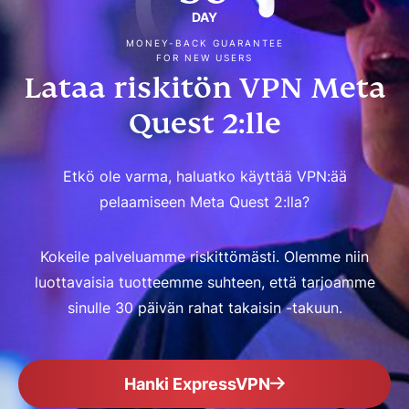
DAY
MONEY-BACK GUARANTEE
FOR NEW USERS
Lataa riskitön VPN Meta
Quest 2:lle
Etkö ole varma, haluatko käyttää VPN:ää
pelaamiseen Meta Quest 2:lla?
Kokeile palveluamme riskittömästi. Olemme niin
luottavaisia tuotteemme suhteen, että tarjoamme
sinulle 30 päivän rahat takaisin -takuun.
Hanki ExpressVPN