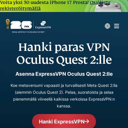
Voita yksi 30 uudesta iPhone 17 Prosta!
Osallistu
rekisteröitymällä
Hanki paras VPN
Oculus Quest 2:lle
Asenna ExpressVPN Oculus Quest 2:lle
Koe metaversumi vapaasti ja turvallisesti Meta Quest 2:lla
(aiemmin Oculus Quest 2). Pelaa, suoratoista ja selaa
pienemmällä viiveellä kaikissa verkoissa ExpressVPN:n
kanssa.
Hanki ExpressVPN