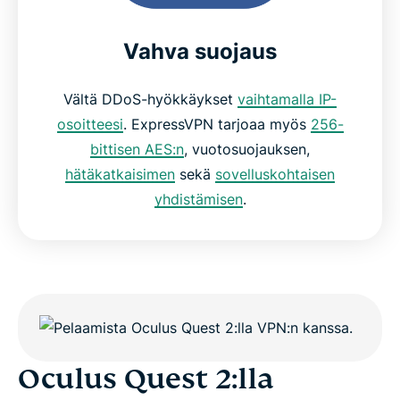
Vahva suojaus
Vältä DDoS-hyökkäykset
vaihtamalla IP-
osoitteesi
. ExpressVPN tarjoaa myös
256-
bittisen AES:n
, vuotosuojauksen,
hätäkatkaisimen
sekä
sovelluskohtaisen
yhdistämisen
.
Oculus Quest 2:lla