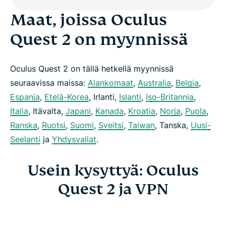
Maat, joissa Oculus
Quest 2 on myynnissä
Oculus Quest 2 on tällä hetkellä myynnissä
seuraavissa maissa:
Alankomaat
,
Australia
,
Belgia
,
Espanja
,
Etelä-Korea
, Irlanti,
Islanti
,
Iso-Britannia
,
Italia
, Itävalta,
Japani
,
Kanada
,
Kroatia
,
Norja
,
Puola
,
Ranska
,
Ruotsi
,
Suomi
,
Sveitsi
,
Taiwan
, Tanska,
Uusi-
Seelanti
ja
Yhdysvallat
.
Usein kysyttyä: Oculus
Quest 2 ja VPN