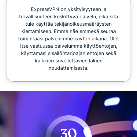
ExpressVPN on yksityisyyteen ja
turvallisuuteen keskittyvä palvelu, eikä sitä
tule käyttää tekijänoikeusmääräysten
kiertämiseen. Emme näe emmekä seuraa
toimintaasi palvelumme käytön aikana. Olet
itse vastuussa palvelumme käyttöehtojen,
käyttämäsi sisällöntarjoajan ehtojen sekä
kaikkien sovellettavien lakien
noudattamisesta.
30