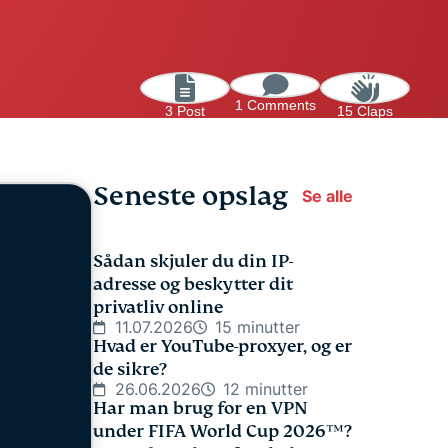
1 Comments
3 Post
15 Claps
Seneste opslag
Se alle
Sådan skjuler du din IP-
adresse og beskytter dit
privatliv online
11.07.2026
15 minutter
Hvad er YouTube-proxyer, og er
de sikre?
26.06.2026
12 minutter
Har man brug for en VPN
under FIFA World Cup 2026™?