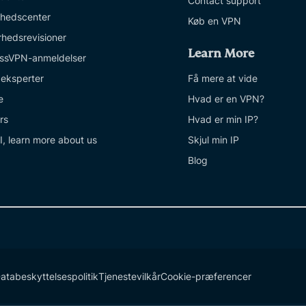
Contact support
ghedscenter
Køb en VPN
rhedsrevisioner
Learn More
ssVPN-anmeldelser
 eksperter
Få mere at vide
e
Hvad er en VPN?
rs
Hvad er min IP?
I, learn more about us
Skjul min IP
Blog
atabeskyttelsespolitik
Tjenestevilkår
Cookie-præferencer