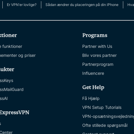
Er VPN'er lovlige?
Sådan ændrer du placeringen på din iPhone
Hvad
tioner
Programs
e funktioner
Partner with Us
ementer og priser
Bliv vores partner
Partnerprogram
ukter
Influencere
ssKeys
Get Help
ssMailGuard
ssAI
Få Hjælp
VPN Setup Tutorials
ExpressVPN
VPN-opsætningsvejlednin
s
Ofte stillede spørgsmål
 Center