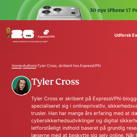
30 nye iPhone 17 P
Udforsk E
ExpressVPN for Teams
VPN protection for grow
Home
Authors
Tyler Cross, skribent hos ExpressVPN
to deploy, simple to man
scale.
Tyler Cross
Tyler Cross er skribent på ExpressVPN-blogg
specialiseret sig i onlineprivatliv, sikkerheds
trusler. Han har mange års erfaring med at d
cybersikkerhedsudviklinger og digital sikkerh
letforståeligt indhold baseret på grundig rese
læserne med at beskytte sig selv online. Når h