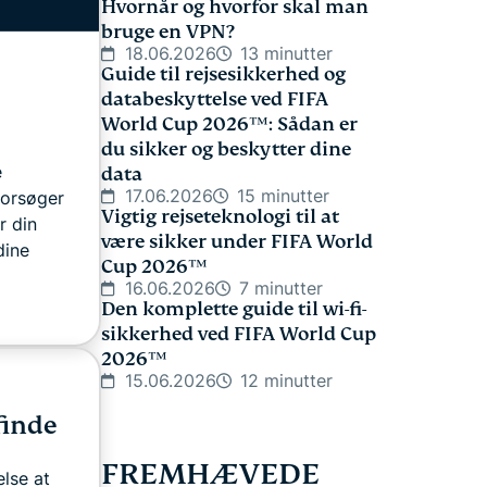
Hvornår og hvorfor skal man
bruge en VPN?
18.06.2026
13 minutter
Guide til rejsesikkerhed og
databeskyttelse ved FIFA
World Cup 2026™: Sådan er
du sikker og beskytter dine
e
data
17.06.2026
15 minutter
forsøger
Vigtig rejseteknologi til at
r din
være sikker under FIFA World
dine
Cup 2026™
16.06.2026
7 minutter
Den komplette guide til wi-fi-
sikkerhed ved FIFA World Cup
2026™
15.06.2026
12 minutter
finde
FREMHÆVEDE
else at