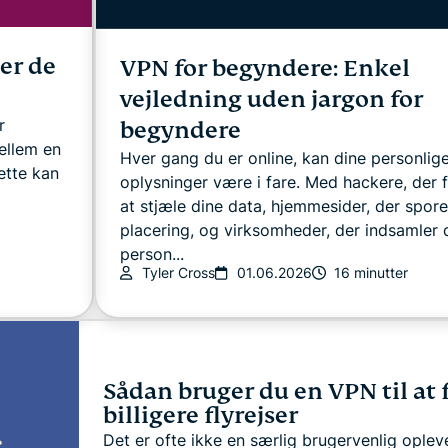
er de
VPN for begyndere: Enkel
vejledning uden jargon for
r
begyndere
ellem en
Hver gang du er online, kan dine personlig
ette kan
oplysninger være i fare. Med hackere, der 
at stjæle dine data, hjemmesider, der spore
placering, og virksomheder, der indsamler 
person...
Tyler Cross
01.06.2026
16 minutter
Sådan bruger du en VPN til at 
billigere flyrejser
Det er ofte ikke en særlig brugervenlig oplev