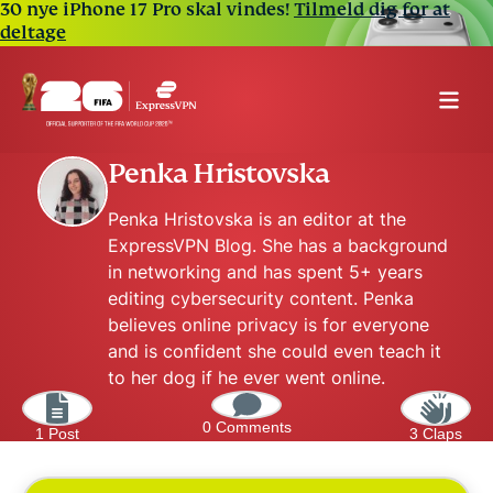
30 nye iPhone 17 Pro skal vindes!
Tilmeld dig for at
deltage
Penka Hristovska
Penka Hristovska is an editor at the
ExpressVPN Blog. She has a background
in networking and has spent 5+ years
editing cybersecurity content. Penka
believes online privacy is for everyone
and is confident she could even teach it
to her dog if he ever went online.
0 Comments
1 Post
3 Claps