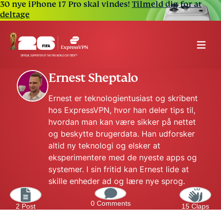
30 nye iPhone 17 Pro skal vindes!
Tilmeld dig for at
deltage
Ernest Sheptalo
Ernest er teknologientusiast og skribent
hos ExpressVPN, hvor han deler tips til,
hvordan man kan være sikker på nettet
og beskytte brugerdata. Han udforsker
altid ny teknologi og elsker at
eksperimentere med de nyeste apps og
systemer. I sin fritid kan Ernest lide at
skille enheder ad og lære nye sprog.
0 Comments
2 Post
15 Claps