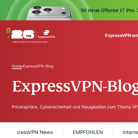
30 neue iPhone 17 Pro.
ExpressVPN en
ExpressVPN for Teams
VPN protection for grow
Home
ExpressVPN-Blog
to deploy, simple to man
scale.
ExpressVPN-Blo
Privatsphäre, Cybersicherheit und Neuigkeiten zum Thema V
ExpressVPN News
EMPFOHLEN
Interne