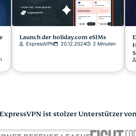
e
Launch der holiday.com eSIMs
E
ExpressVPN
20.12.2024
2 Minuten
H
S
n
ExpressVPN ist stolzer Unterstützer vo