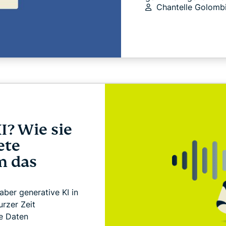
Chantelle Golomb
I? Wie sie
ete
m das
aber generative KI in
urzer Zeit
e Daten