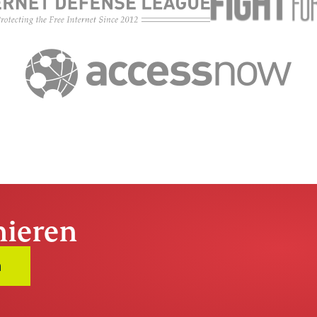
nieren
n