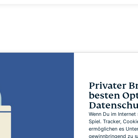
und mehr.
Intelligenz basiert.
Identity
Defender
Leistungsstarke
Suite mit Tools
für ID-Schutz,
Monitorung und
Datenlöscung
Privater B
besten Opt
Datenschu
Wenn Du im Internet 
Spiel. Tracker, Cook
ermöglichen es Unte
gewinnbringend zu s