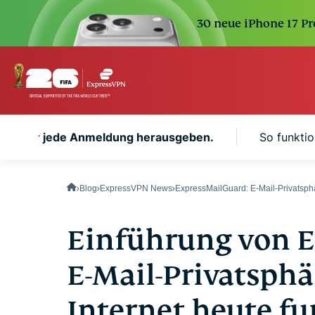
30 neue iPhone 17 Pr
 mehr für jede Anmeldung herausgeben.
So funkti
Blog
ExpressVPN News
ExpressMailGuard: E-Mail-Privatsph
Einführung von E
E-Mail-Privatsphä
Internet heute fu