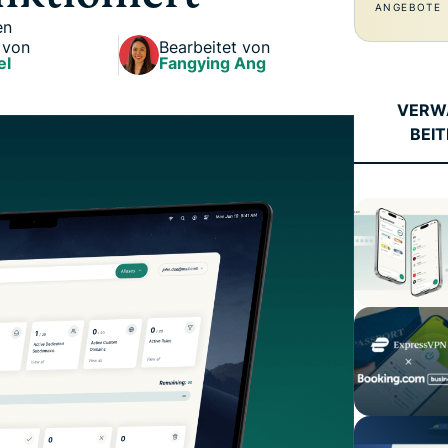
ANGEBOTE
en
 von
Bearbeitet von
el
Fangying Ang
VERW
BEI