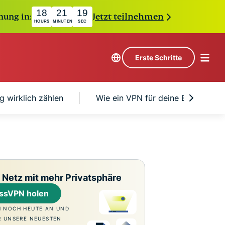
18
21
18
hung in:
Jetzt teilnehmen
HOURS
MINUTEN
SEC
Erste Schritte
g wirklich zählen
Wie ein VPN für deine E-Mails
 Netz mit mehr Privatsphäre
ssVPN holen
H NOCH HEUTE AN UND
R UNSERE NEUESTEN