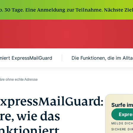
o. 30 Tage. Eine Anmeldung zur Teilnahme. Nächste Zie
oniert ExpressMailGuard
Die Funktionen, die im Allta
äre ohne echte Adresse
xpressMailGuard:
Surfe im
re, wie das
Expre
MELDE DIC
nktioniert
SICHERE DI